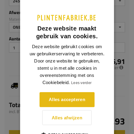
2450
Afwerking
Materiaal: Meranti
ONBEHANDELD
Deze website maakt
gebruik van cookies.
Aantal stuks
Deze website gebruikt cookies om
uw gebruikerservaring te verbeteren.
€ 6,91
Door onze website te gebruiken,
per meter
stemt u in met alle cookies in
overeenstemming met ons
Dit artikel is voorradig, de verwachte levertijd
Cookiebeleid.
Lees verder
bedraagt 1-3 werkdagen
Alles accepteren
Totaal
incl. BTW
€ 16,93
Alles afwijzen