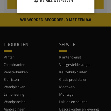
DETAILS WEERGEVEN
VOEG TOE AAN WINKELWAGEN
WIJ WORDEN BEOORDEELD MET EEN 8.8
PRODUCTEN
SERVICE
Plinten
Klantendienst
Chambranten
Veelgestelde vragen
Vensterbanken
Keuzehulp plinten
Sierlijsten
Gratis proefstalen
Wandplanken
Maatwerk
Lambrisering
Montage
Wandpanelen
Lakken en spuiten
Aanbiedingen
Bezorgkosten en levering