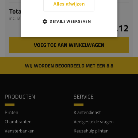
Alles afwijzen
Totaal
incl. BTW
DETAILS WEERGEVEN
€ 68,12
VOEG TOE AAN WINKELWAGEN
WIJ WORDEN BEOORDEELD MET EEN 8.8
PRODUCTEN
SERVICE
Plinten
Klantendienst
Chambranten
Veelgestelde vragen
Vensterbanken
Keuzehulp plinten