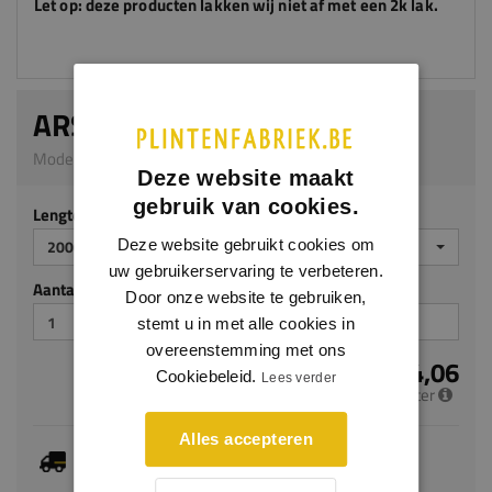
Let op: deze producten lakken wij niet af met een 2k lak.
ARSTYL IL1
Model IL1 | 70 x 50 mm | PU
Deze website maakt
gebruik van cookies.
Lengte (mm)
2000
Deze website gebruikt cookies om
uw gebruikerservaring te verbeteren.
Aantal stuks
Door onze website te gebruiken,
stemt u in met alle cookies in
overeenstemming met ons
€ 34,06
Cookiebeleid.
Lees verder
per meter
Alles accepteren
Dit artikel is voorradig, de verwachte levertijd
bedraagt 1-3 werkdagen