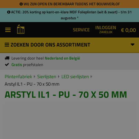
WIJ ZIJN OPEN EN BEREIKBAAR TIJDENS HET BOUWVERLOF
ACTIE: 20% korting op kant-en-klare MDF Folieplinten (wit & zwart) - t/m 31
augustus *
INLOGGEN
€ 0,00
SERVICE
ZAKELIJK
ZOEKEN DOOR ONS ASSORTIMENT
Levering door heel
Nederland en België
Gratis
proefstalen
Plintenfabriek
Sierlijsten
LED sierlijsten
Arstyl IL1 - PU - 70 x 50 mm
ARSTYL IL1 - PU - 70 X 50 MM