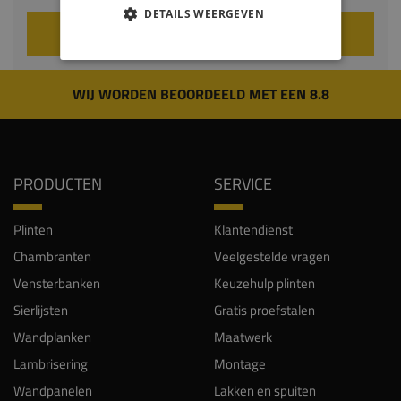
DETAILS WEERGEVEN
VOEG TOE AAN WINKELWAGEN
WIJ WORDEN BEOORDEELD MET EEN 8.8
PRODUCTEN
SERVICE
Plinten
Klantendienst
Chambranten
Veelgestelde vragen
Vensterbanken
Keuzehulp plinten
Sierlijsten
Gratis proefstalen
Wandplanken
Maatwerk
Lambrisering
Montage
Wandpanelen
Lakken en spuiten