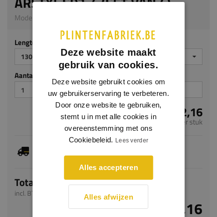
ARSTYL SP3-4 (SET VAN 4)
Model AS25 | 13 x 23 mm | PU
Lengte (mm)
Deze website maakt
130
gebruik van cookies.
Aantal stuks
Deze website gebruikt cookies om
uw gebruikerservaring te verbeteren.
Door onze website te gebruiken,
€ 32,16
stemt u in met alle cookies in
per stuk
overeenstemming met ons
Cookiebeleid.
Lees verder
Dit artikel is voorradig, de verwachte levertijd
bedraagt 1-3 werkdagen
Alles accepteren
Totaal
incl. BTW
Alles afwijzen
€ 32,16