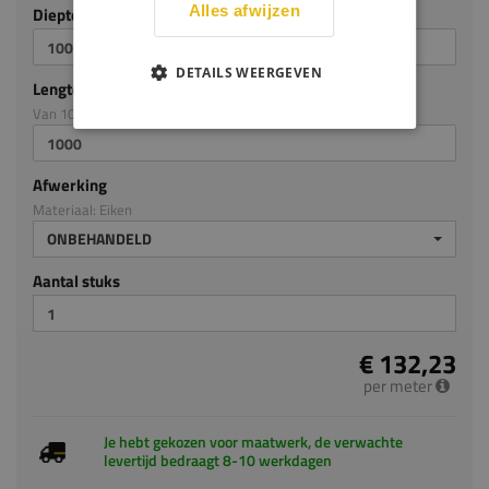
Alles afwijzen
Diepte mm (milimeters)
DETAILS WEERGEVEN
Lengte mm (milimeters)
Van 100mm tot en met 5000mm
Afwerking
Materiaal: Eiken
ONBEHANDELD
Aantal stuks
€ 132,23
per meter
Je hebt gekozen voor maatwerk, de verwachte
levertijd bedraagt 8-10 werkdagen