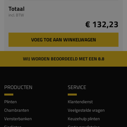
Totaal
incl. BTW
€ 132,23
VOEG TOE AAN WINKELWAGEN
WIJ WORDEN BEOORDEELD MET EEN 8.8
PRODUCTEN
SERVICE
Plinten
Klantendienst
Chambranten
Veelgestelde vragen
Vensterbanken
Keuzehulp plinten