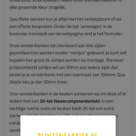
elke gewenste kleur mogelijk.
Specifieke wensen kun je altijd met het verkoopteam of via
een offerte bespreken. Onder de tab 'aanvragen' in de
bovenste menubalk van de webpagina vind je het formulier.
Onze vensterbanken zijn standaard aan drie zijden
geprofileerd en worden zonder "oortjes" geleverd. Je kunt zelf
bepalen hoe groot de oortjes worden na montage. Wanneer
je bijvoorbeeld oortjes wil van 50mm aan iedere zijde dan
bestel je je vensterbank met een overmaat van 100mm. Qua
diepte kies je dan 50mm meer.
Voor vensterbanken in de keuken adviseren wij om deze af te
lakken met een
2K-lak (tweecomponentenlak)
. In een
vochtige ruimte zoals de keuken biedt 2K-lak een extra
sterke, waterbestendige en slijtvaste bescherming tegen
condens, spatwater en intensief gebruik. Zo blijft uw
vensterbank langer mooi en optimaal beschermd.