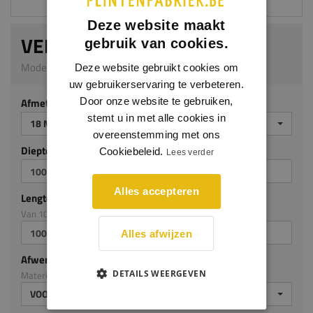
Deze website maakt
VENSTERBANK ARES
gebruik van cookies.
Model 5006 | 18 mm dik | MDF v313
Deze website gebruikt cookies om
uw gebruikerservaring te verbeteren.
Afmeting
Door onze website te gebruiken,
stemt u in met alle cookies in
18 MM DIK
overeenstemming met ons
Diepte mm (milimeters)
Cookiebeleid.
Lees verder
Alles accepteren
Lengte mm (milimeters)
Van 100mm tot en met 3050mm
Alles afwijzen
Afwerking
DETAILS WEERGEVEN
Materiaal: MDF v313
VOORGELAKT