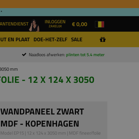
 *
INLOGGEN
€ 0,00
ANTENDIENST
ZAKELIJK
UT EN PLAAT
DOE-HET-ZELF
SALE
Naadloos afwerken:
plinten tot 5.4 meter
x 3050 mm
IE - 12 X 124 X 3050
WANDPANEEL ZWART
MDF - KOPENHAGEN
Model EP15 | 12 x 124 x 3050 mm | MDF fineer/folie