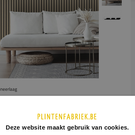
ineerlaag
UCTINFORMATIE
SPECIFICATIES
andpanelen met PVC fineer in Eiken look en zwarte inkijk.
Deze website maakt gebruik van cookies.
aneel heeft 3 stroken van 30mm breed.