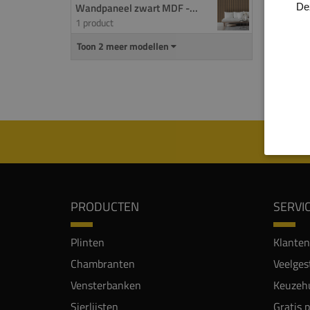
Wandpaneel zwart MDF -...
De
1 product
De we
plaat
Toon 2 meer modellen
De to
en is
PRODUCTEN
SERVI
Plinten
Klanten
Chambranten
Veelges
Vensterbanken
Keuzehu
Sierlijsten
Gratis 