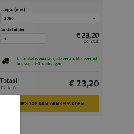
Lengte (mm)
3050
Aantal stuks
€ 23,20
per stuk
Dit artikel is voorradig, de verwachte levertijd
bedraagt 1-3 werkdagen
Totaal
€ 23,20
incl. BTW
VOEG TOE AAN WINKELWAGEN