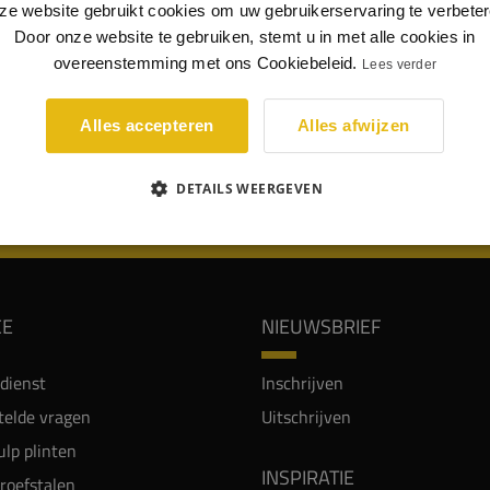
ze website gebruikt cookies om uw gebruikerservaring te verbeter
rkende breedte van het paneel is 121mm. U heeft voor het
Door onze website te gebruiken, stemt u in met alle cookies in
sen van een lopende meter dus 8 à 9 panelen nodig.
overeenstemming met ons Cookiebeleid.
Lees verder
plaag van de latten op dit wandpaneel bestaat uit 0,4mm PVC
Alles accepteren
Alles afwijzen
 hoogwaardig verlijmd op 12mm dik volledig zwart MDF.
DETAILS WEERGEVEN
WIJ WORDEN BEOORDEELD MET EEN 8.8
CE
NIEUWSBRIEF
dienst
Inschrijven
telde vragen
Uitschrijven
lp plinten
INSPIRATIE
proefstalen