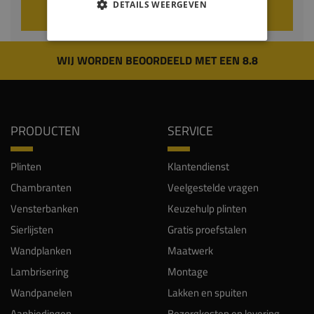
DETAILS WEERGEVEN
VOEG TOE AAN WINKELWAGEN
WIJ WORDEN BEOORDEELD MET EEN 8.8
PRODUCTEN
SERVICE
Plinten
Klantendienst
Chambranten
Veelgestelde vragen
Vensterbanken
Keuzehulp plinten
Sierlijsten
Gratis proefstalen
Wandplanken
Maatwerk
Lambrisering
Montage
Wandpanelen
Lakken en spuiten
Aanbiedingen
Bezorgkosten en levering