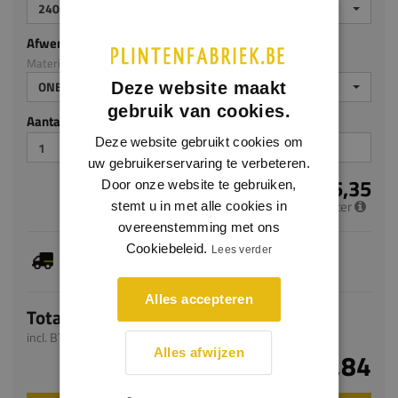
2400
Afwerking
Materiaal: Grenen
ONBEHANDELD
Deze website maakt
gebruik van cookies.
Aantal stuks
Deze website gebruikt cookies om
uw gebruikerservaring te verbeteren.
€ 5,35
Door onze website te gebruiken,
per meter
stemt u in met alle cookies in
overeenstemming met ons
Cookiebeleid.
Je hebt gekozen voor maatwerk, de verwachte
Lees verder
levertijd bedraagt 4-6 werkdagen
Alles accepteren
Totaal
incl. BTW
Alles afwijzen
€ 12,84