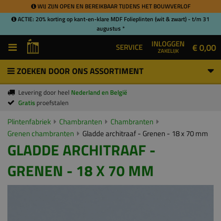
WIJ ZIJN OPEN EN BEREIKBAAR TIJDENS HET BOUWVERLOF
ACTIE: 20% korting op kant-en-klare MDF Folieplinten (wit & zwart) - t/m 31
augustus *
INLOGGEN
€ 0,00
SERVICE
ZAKELIJK
ZOEKEN DOOR ONS ASSORTIMENT
Levering door heel
Nederland en België
Gratis
proefstalen
Plintenfabriek
Chambranten
Chambranten
Grenen chambranten
Gladde architraaf - Grenen - 18 x 70 mm
GLADDE ARCHITRAAF -
GRENEN - 18 X 70 MM