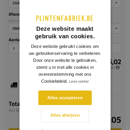
2400
Afwerking
Materiaal: Grenen
ONBEHANDELD
Deze website maakt
gebruik van cookies.
Aantal stuks
Deze website gebruikt cookies om
uw gebruikerservaring te verbeteren.
€ 5,02
Door onze website te gebruiken,
per meter
stemt u in met alle cookies in
overeenstemming met ons
Cookiebeleid.
Je hebt gekozen voor maatwerk, de verwachte
Lees verder
levertijd bedraagt 4-6 werkdagen
Alles accepteren
Totaal
incl. BTW
Alles afwijzen
€ 12,05