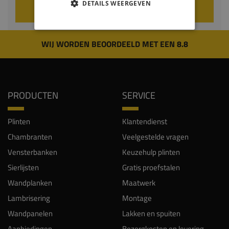
DETAILS WEERGEVEN
VOEG TOE AAN WINKELWAGEN
WIJ WORDEN BEOORDEELD MET EEN 8.8
PRODUCTEN
SERVICE
Plinten
Klantendienst
Chambranten
Veelgestelde vragen
Vensterbanken
Keuzehulp plinten
Sierlijsten
Gratis proefstalen
Wandplanken
Maatwerk
Lambrisering
Montage
Wandpanelen
Lakken en spuiten
Aanbiedingen
Bezorgkosten en levering