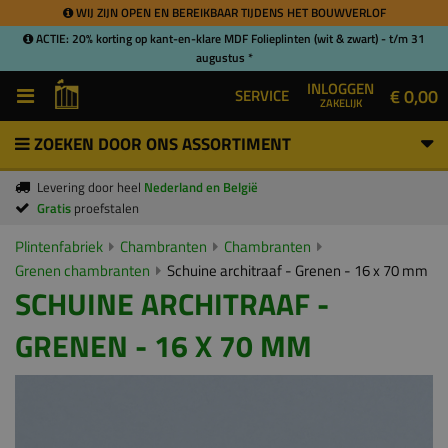
WIJ ZIJN OPEN EN BEREIKBAAR TIJDENS HET BOUWVERLOF
ACTIE: 20% korting op kant-en-klare MDF Folieplinten (wit & zwart) - t/m 31
augustus *
INLOGGEN
€ 0,00
SERVICE
ZAKELIJK
ZOEKEN DOOR ONS ASSORTIMENT
Levering door heel
Nederland en België
Gratis
proefstalen
Plintenfabriek
Chambranten
Chambranten
Grenen chambranten
Schuine architraaf - Grenen - 16 x 70 mm
SCHUINE ARCHITRAAF -
GRENEN - 16 X 70 MM