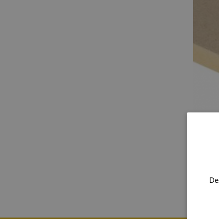
PROD
De
Over