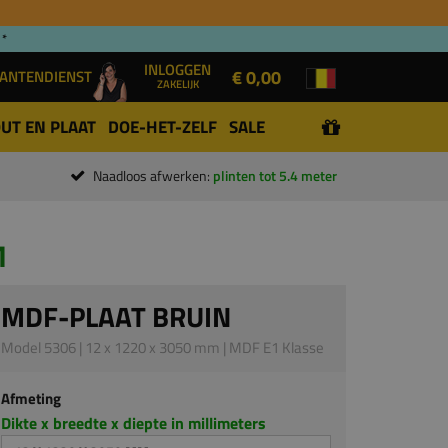
 *
INLOGGEN
€ 0,00
ANTENDIENST
ZAKELIJK
UT EN PLAAT
DOE-HET-ZELF
SALE
Naadloos afwerken:
plinten tot 5.4 meter
M
MDF-PLAAT BRUIN
Model 5306 | 12 x 1220 x 3050 mm | MDF E1 Klasse
Afmeting
Dikte x breedte x diepte in millimeters