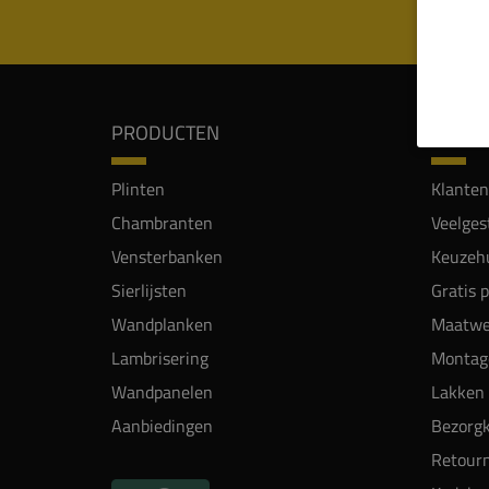
PRODUCTEN
SERVI
Plinten
Klanten
Chambranten
Veelges
Vensterbanken
Keuzehu
Sierlijsten
Gratis 
Wandplanken
Maatwe
Lambrisering
Montag
Wandpanelen
Lakken 
Aanbiedingen
Bezorgk
Retour