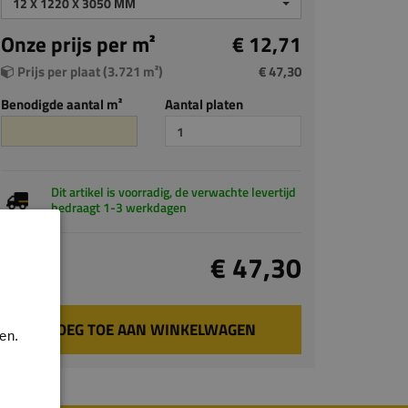
12 X 1220 X 3050 MM
Onze prijs per m²
€ 12,71
Prijs per plaat (3.721 m²)
€ 47,30
Benodigde aantal m²
Aantal platen
Dit artikel is voorradig, de verwachte levertijd
bedraagt 1-3 werkdagen
Totaal
€ 47,30
incl. BTW
VOEG TOE AAN WINKELWAGEN
en.