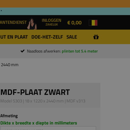
 *
INLOGGEN
€ 0,00
ANTENDIENST
ZAKELIJK
UT EN PLAAT
DOE-HET-ZELF
SALE
Naadloos afwerken:
plinten tot 5.4 meter
 x 2440 mm
MDF-PLAAT ZWART
Model 5303 | 18 x 1220 x 2440 mm | MDF v313
Afmeting
Dikte x breedte x diepte in millimeters