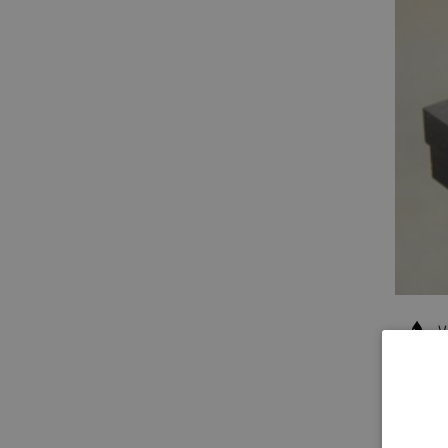
V
PROD
Vocht