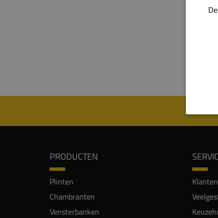
plate
De
meube
worde
75%. 
Let op
thuis 
PRODUCTEN
SERVI
Plinten
Klanten
Chambranten
Veelges
Vensterbanken
Keuzehu