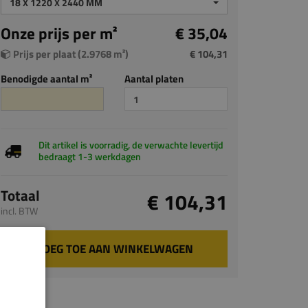
18 X 1220 X 2440 MM
Onze prijs per m²
€ 35,04
Prijs per plaat (2.9768 m²)
€ 104,31
Benodigde aantal m²
Aantal platen
Dit artikel is voorradig, de verwachte levertijd
bedraagt 1-3 werkdagen
Totaal
€ 104,31
incl. BTW
VOEG TOE AAN WINKELWAGEN