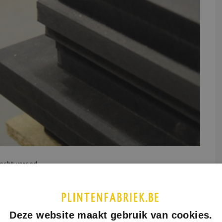
ochtwerend
UCTINFORMATIE
SPECIFICATIES
Deze website maakt gebruik van cookies.
werend MDF wordt ook wel MDF V313 genoemd. Wij bieden