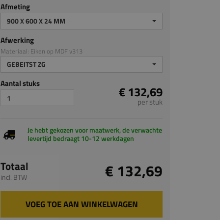
Afmeting
900 X 600 X 24 MM
Afwerking
Materiaal: Eiken op MDF v313
GEBEITST ZG
Aantal stuks
€ 132,69
per stuk
Je hebt gekozen voor maatwerk, de verwachte
levertijd bedraagt 10-12 werkdagen
Totaal
€ 132,69
incl. BTW
VOEG TOE AAN WINKELWAGEN