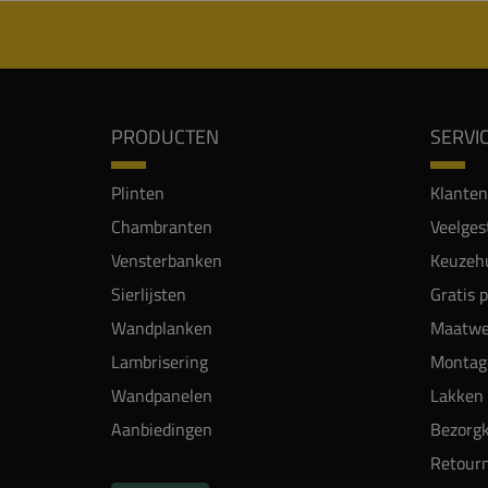
PRODUCTEN
SERVI
Plinten
Klanten
Chambranten
Veelges
Vensterbanken
Keuzehu
Sierlijsten
Gratis 
Wandplanken
Maatwe
Lambrisering
Montag
Wandpanelen
Lakken 
Aanbiedingen
Bezorgk
Retour