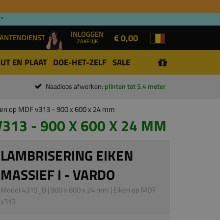
 *
INLOGGEN
€ 0,00
ANTENDIENST
ZAKELIJK
UT EN PLAAT
DOE-HET-ZELF
SALE
Naadloos afwerken:
plinten tot 5.4 meter
iken op MDF v313 - 900 x 600 x 24 mm
313 - 900 X 600 X 24 MM
LAMBRISERING EIKEN
MASSIEF I - VARDO
Model 4310_B | 900 x 600 x 24 mm | Eiken op MDF
v313