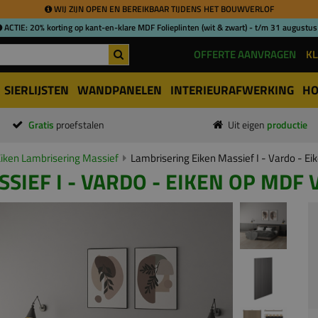
WIJ ZIJN OPEN EN BEREIKBAAR TIJDENS HET BOUWVERLOF
ACTIE: 20% korting op kant-en-klare MDF Folieplinten (wit & zwart) - t/m 31 augustus
OFFERTE AANVRAGEN
KL
SIERLIJSTEN
WANDPANELEN
INTERIEURAFWERKING
HO
Gratis
proefstalen
Uit eigen
productie
iken Lambrisering Massief
Lambrisering Eiken Massief I - Vardo - E
IEF I - VARDO - EIKEN OP MDF V