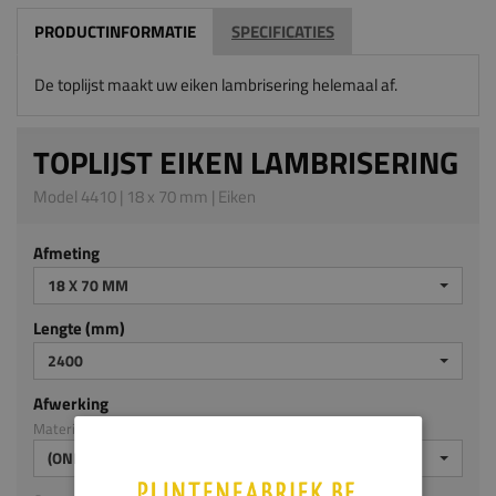
PRODUCTINFORMATIE
SPECIFICATIES
De toplijst maakt uw eiken lambrisering helemaal af.
TOPLIJST EIKEN LAMBRISERING
Model 4410 | 18 x 70 mm | Eiken
Afmeting
18 X 70 MM
Lengte (mm)
2400
Afwerking
Materiaal: Eiken
(ONBEHANDELD)