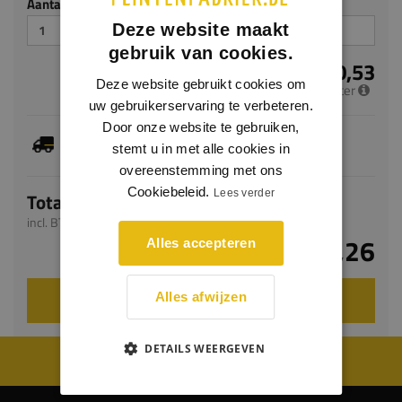
Aantal stuks
Deze website maakt
gebruik van cookies.
€ 10,53
Deze website gebruikt cookies om
per meter
uw gebruikerservaring te verbeteren.
Door onze website te gebruiken,
Je hebt gekozen voor maatwerk, de verwachte
stemt u in met alle cookies in
levertijd bedraagt 8-10 werkdagen
overeenstemming met ons
Cookiebeleid.
Lees verder
Totaal
incl. BTW
€ 25,26
Alles accepteren
VOEG TOE AAN WINKELWAGEN
Alles afwijzen
DETAILS WEERGEVEN
WIJ WORDEN BEOORDEELD MET EEN 8.8