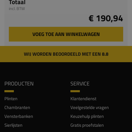
Totaal
incl. BTW
€ 190,94
VOEG TOE AAN WINKELWAGEN
WIJ WORDEN BEOORDEELD MET EEN 8.8
PRODUCTEN
SERVICE
Plinten
Klantendienst
Chambranten
Veelgestelde vragen
Vensterbanken
Keuzehulp plinten
Sierlijsten
Gratis proefstalen