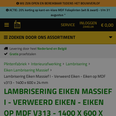
WIJ ZIJN OPEN EN BEREIKBAAR TIJDENS HET BOUWVERLOF
ACTIE: 20% korting op kant-en-klare MDF Folieplinten (wit & zwart) - t/m 31
augustus *
INLOGGEN
€ 0,00
SERVICE
ZAKELIJK
ZOEKEN DOOR ONS ASSORTIMENT
Levering door heel
Nederland en België
Gratis
proefstalen
Plintenfabriek
Interieurafwerking
Lambrisering
Eiken Lambrisering Massief
Lambrisering Eiken Massief I - Verweerd Eiken - Eiken op MDF
v313 - 1400 x 600 x 24 mm
LAMBRISERING EIKEN MASSIEF
I - VERWEERD EIKEN - EIKEN
OP MDF V313 - 1400 X 600 X