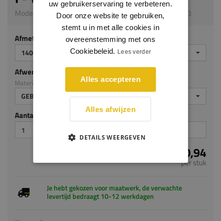
uw gebruikerservaring te verbeteren.
Model 4310_F | 1400 x 600 x 24 mm | Eiken op MDF v313
Door onze website te gebruiken,
stemt u in met alle cookies in
Afmeting
overeenstemming met ons
Cookiebeleid.
1400 X 600 X 24 MM
Lees verder
Afwerking
Alles accepteren
Materiaal: Eiken op MDF v313
GEBEITST ZG
Alles afwijzen
Aantal stuks
DETAILS WEERGEVEN
€ 190,94
per stuk
Je hebt gekozen voor maatwerk, de verwachte
levertijd bedraagt 10-12 werkdagen