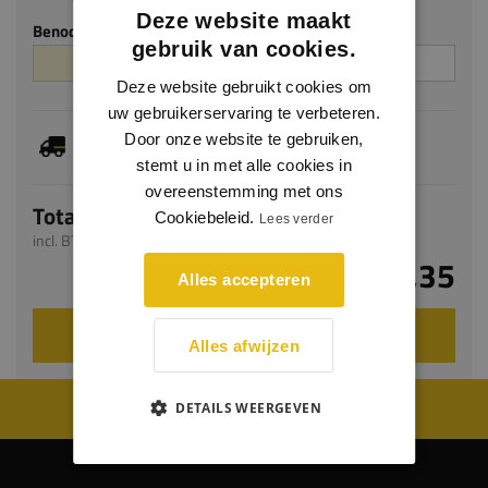
Deze website maakt
Benodigde aantal m²
Aantal platen
gebruik van cookies.
Deze website gebruikt cookies om
uw gebruikerservaring te verbeteren.
Dit artikel is voorradig, de verwachte levertijd
Door onze website te gebruiken,
bedraagt 1-3 werkdagen
stemt u in met alle cookies in
overeenstemming met ons
Totaal
Cookiebeleid.
Lees verder
incl. BTW
€ 103,35
Alles accepteren
VOEG TOE AAN WINKELWAGEN
Alles afwijzen
WIJ WORDEN BEOORDEELD MET EEN 8.8
DETAILS WEERGEVEN