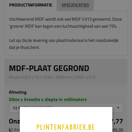
PRODUCTINFORMATIE
SPECIFICATIES
Vochtwerend MDF wordt ook wel MDF V313 genoemd. Deze
'groene' MDF kan tegen een luchtvochtigheid van wel 75%.
Let op: bij de levering van plaatmateriaal is het noodzakelijk
dat je thuis bent.
MDF-PLAAT GEGROND
Model 5302 | 12 x 1220 x 3050 mm | MDF v313
Afmeting
Dikte x breedte x diepte in millimeters
12 X 1220 X 3050 MM
Onze prijs per m²
€ 27,77
Prijs per plaat (3.721 m²)
€ 103,35