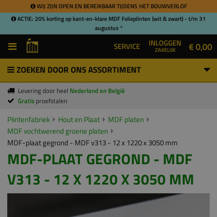
WIJ ZIJN OPEN EN BEREIKBAAR TIJDENS HET BOUWVERLOF
ACTIE: 20% korting op kant-en-klare MDF Folieplinten (wit & zwart) - t/m 31
augustus *
INLOGGEN
€ 0,00
SERVICE
ZAKELIJK
ZOEKEN DOOR ONS ASSORTIMENT
Levering door heel
Nederland en België
Gratis
proefstalen
Plintenfabriek
Hout en Plaat
MDF platen
MDF vochtwerend groene platen
MDF-plaat gegrond - MDF v313 - 12 x 1220 x 3050 mm
MDF-PLAAT GEGROND - MDF
V313 - 12 X 1220 X 3050 MM