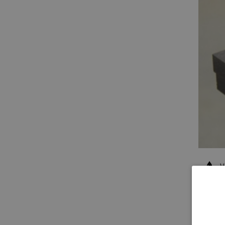
V
PROD
Vocht