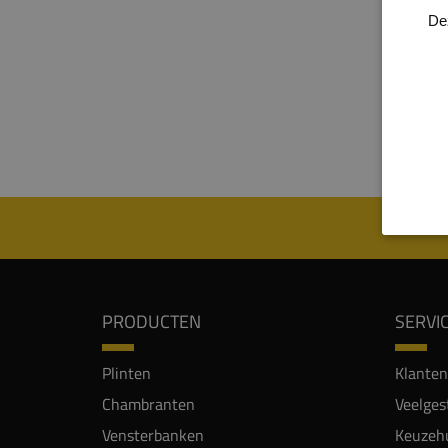
plate
De
meube
worde
75%. 
Let op
thuis 
PRODUCTEN
SERVI
Plinten
Klanten
Chambranten
Veelges
Vensterbanken
Keuzehu