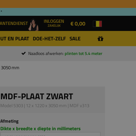
 *
INLOGGEN
€ 0,00
ANTENDIENST
ZAKELIJK
UT EN PLAAT
DOE-HET-ZELF
SALE
Naadloos afwerken:
plinten tot 5.4 meter
 x 3050 mm
MDF-PLAAT ZWART
Model 5303 | 12 x 1220 x 3050 mm | MDF v313
Afmeting
Dikte x breedte x diepte in millimeters