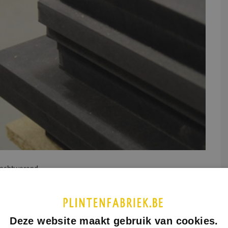
ochtwerend
UCTINFORMATIE
SPECIFICATIES
Deze website maakt gebruik van cookies.
werend MDF wordt ook wel MDF V313 genoemd. Wij bieden