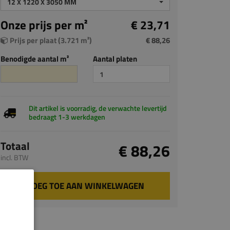
12 X 1220 X 3050 MM
Onze prijs per m²
€ 23,71
Prijs per plaat (3.721 m²)
€ 88,26
Benodigde aantal m²
Aantal platen
Dit artikel is voorradig, de verwachte levertijd
bedraagt 1-3 werkdagen
Totaal
€ 88,26
incl. BTW
VOEG TOE AAN WINKELWAGEN