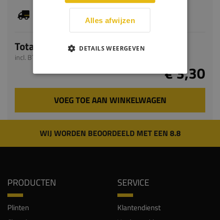
Je hebt gekozen voor maatwerk, de verwachte
levertijd bedraagt 2-4 werkdagen
Alles afwijzen
Totaal
DETAILS WEERGEVEN
incl. BTW
€ 3,30
VOEG TOE AAN WINKELWAGEN
WIJ WORDEN BEOORDEELD MET EEN 8.8
PRODUCTEN
SERVICE
Plinten
Klantendienst