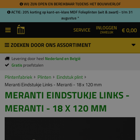
WIJ ZIJN OPEN EN BEREIKBAAR TIJDENS HET BOUWVERLOF
ACTIE: 20% korting op kant-en-klare MDF Folieplinten (wit & zwart) - t/m 31
augustus *
INLOGGEN
€ 0,00
SERVICE
ZAKELIJK
ZOEKEN DOOR ONS ASSORTIMENT
Levering door heel
Nederland en België
Gratis
proefstalen
Plintenfabriek
Plinten
Eindstuk plint
Meranti Eindstukje Links - Meranti - 18 x 120 mm
MERANTI EINDSTUKJE LINKS -
MERANTI - 18 X 120 MM