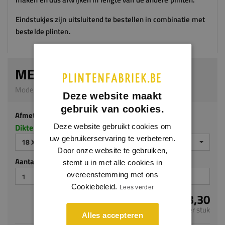
Eindstukjes zijn uitsluitend te bestellen in combinatie met
bestelde plinten.
MERANTI EINDSTUKJE LINKS
Model 2905 | 18 x 120 mm | Meranti
Deze website maakt
gebruik van cookies.
Afmeting
Dikte x hoogte in millimeters
Deze website gebruikt cookies om
uw gebruikerservaring te verbeteren.
18 X 120 MM
Door onze website te gebruiken,
Aantal stuks
stemt u in met alle cookies in
overeenstemming met ons
Cookiebeleid.
Lees verder
€ 3,30
per stuk
Alles accepteren