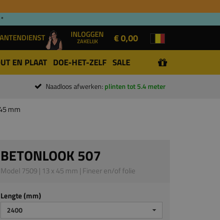
 *
INLOGGEN
€ 0,00
ANTENDIENST
ZAKELIJK
UT EN PLAAT
DOE-HET-ZELF
SALE
Naadloos afwerken:
plinten tot 5.4 meter
x 45 mm
BETONLOOK 507
Model 7509 | 13 x 45 mm | Fineer en/of folie
Lengte (mm)
2400