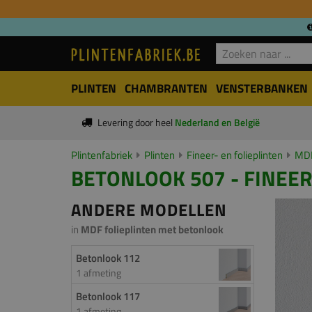
PLINTEN
CHAMBRANTEN
VENSTERBANKEN
Levering door heel
Nederland en België
Plintenfabriek
Plinten
Fineer- en folieplinten
MDF
BETONLOOK 507 - FINEER
ANDERE MODELLEN
in
MDF folieplinten met betonlook
Betonlook 112
1 afmeting
Betonlook 117
1 afmeting