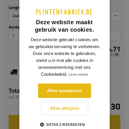
Lengte (mm)
2400
Deze website maakt
Aantal stuks
gebruik van cookies.
Deze website gebruikt cookies om
€ 4,71
uw gebruikerservaring te verbeteren.
Door onze website te gebruiken,
per meter
stemt u in met alle cookies in
overeenstemming met ons
Dit artikel is voorradig, de verwachte levertijd
bedraagt 1-3 werkdagen
Cookiebeleid.
Lees verder
Totaal
Alles accepteren
incl. BTW
€ 11,30
Alles afwijzen
VOEG TOE AAN WINKELWAGEN
DETAILS WEERGEVEN