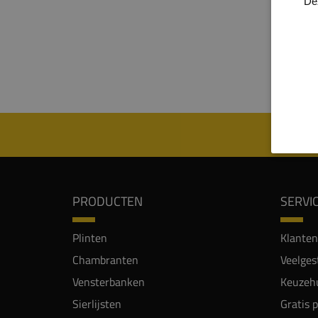
De
heren
de pli
een st
hoogw
geschi
PRODUCTEN
SERVI
Plinten
Klanten
Chambranten
Veelges
Vensterbanken
Keuzehu
Sierlijsten
Gratis 