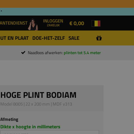
 *
INLOGGEN
€ 0,00
ANTENDIENST
ZAKELIJK
UT EN PLAAT
DOE-HET-ZELF
SALE
Naadloos afwerken:
plinten tot 5.4 meter
HOGE PLINT BODIAM
Model 8005 | 22 x 200 mm | MDF v313
Afmeting
Dikte x hoogte in millimeters