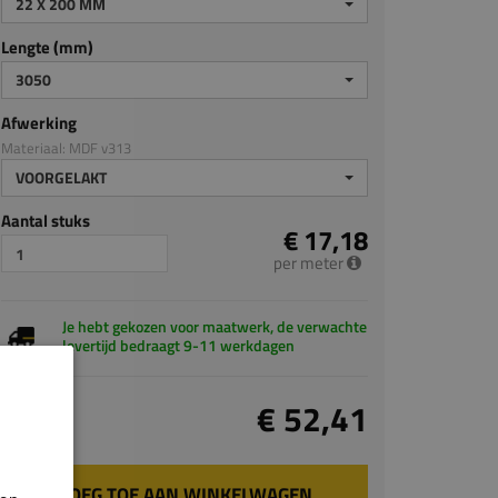
22 X 200 MM
Lengte (mm)
3050
Afwerking
Materiaal: MDF v313
VOORGELAKT
Aantal stuks
€ 17,18
per meter
Je hebt gekozen voor maatwerk, de verwachte
levertijd bedraagt 9-11 werkdagen
Totaal
€ 52,41
incl. BTW
VOEG TOE AAN WINKELWAGEN