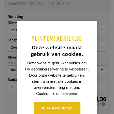
Model 8002 | 22 x 150 mm | MDF v313
Afmeting
Dikte x hoogte in millimeters
22 X 150 MM
Lengte (mm)
2440 MM
Deze website maakt
gebruik van cookies.
Afwerking
Materiaal: MDF v313
Deze website gebruikt cookies om
uw gebruikerservaring te verbeteren.
VOORGELAKT
Door onze website te gebruiken,
Aantal stuks
stemt u in met alle cookies in
overeenstemming met ons
Cookiebeleid.
Lees verder
€ 13,36
per meter
Alles accepteren