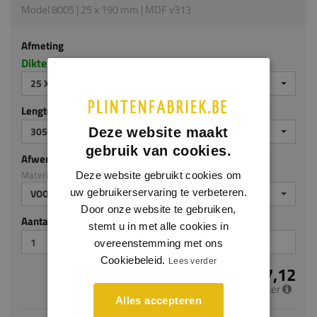
Model 8005 | 25 x 190 mm | MDF v313
Afmeting
Dikte x hoogte in millimeters
25 X 190 MM
Lengte (mm)
3050
Deze website maakt
gebruik van cookies.
Afwerking
Materiaal: MDF v313
Deze website gebruikt cookies om
uw gebruikerservaring te verbeteren.
VOORGELAKT
Door onze website te gebruiken,
Aantal stuks
stemt u in met alle cookies in
overeenstemming met ons
Cookiebeleid.
Lees verder
€ 17,12
per meter
Alles accepteren