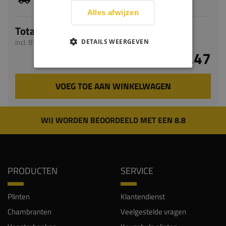
levertijd bedraagt 9-11 werkdagen
Alles afwijzen
Totaal
incl. BTW
DETAILS WEERGEVEN
€ 55,47
VOEG TOE AAN WINKELWAGEN
WIJ WORDEN BEOORDEELD MET EEN 8.8
PRODUCTEN
SERVICE
Plinten
Klantendienst
Chambranten
Veelgestelde vragen