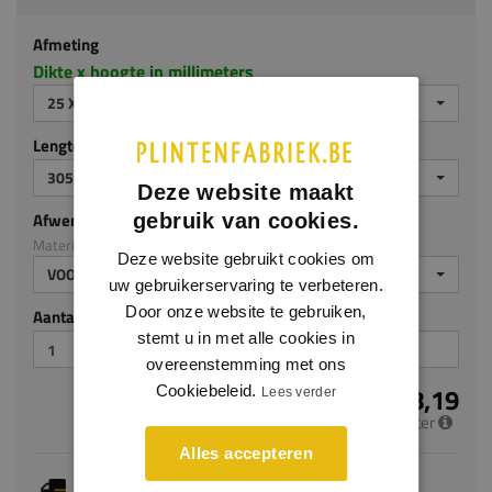
Afmeting
Dikte x hoogte in millimeters
25 X 200 MM
Lengte (mm)
3050
Deze website maakt
Afwerking
gebruik van cookies.
Materiaal: MDF v313
Deze website gebruikt cookies om
VOORGELAKT
uw gebruikerservaring te verbeteren.
Door onze website te gebruiken,
Aantal stuks
stemt u in met alle cookies in
overeenstemming met ons
€ 18,19
Cookiebeleid.
Lees verder
per meter
Alles accepteren
Je hebt gekozen voor maatwerk, de verwachte