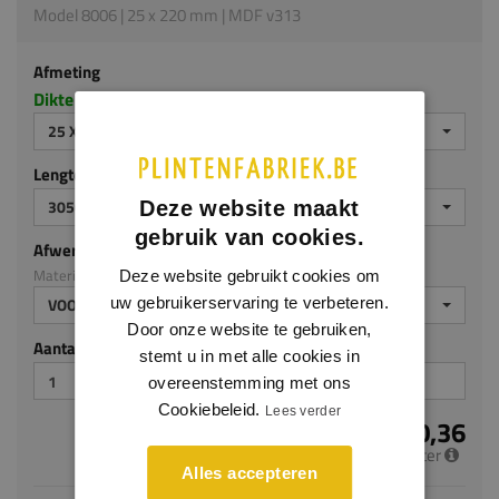
Model 8006 | 25 x 220 mm | MDF v313
Afmeting
Dikte x hoogte in millimeters
25 X 220 MM
Lengte (mm)
3050
Deze website maakt
gebruik van cookies.
Afwerking
Materiaal: MDF v313
Deze website gebruikt cookies om
uw gebruikerservaring te verbeteren.
VOORGELAKT
Door onze website te gebruiken,
Aantal stuks
stemt u in met alle cookies in
overeenstemming met ons
Cookiebeleid.
Lees verder
€ 20,36
per meter
Alles accepteren