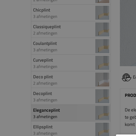
Chicplint
3 afmetingen
Classiqueplint
2 afmetingen
Coulantplint
3 afmetingen
Curveplint
3 afmetingen
Deco plint
E
2 afmetingen
Decoplint
PROD
3 afmetingen
De el
Eleganceplint
3 afmetingen
te geb
komt h
Ellipsplint
3 afmetingen