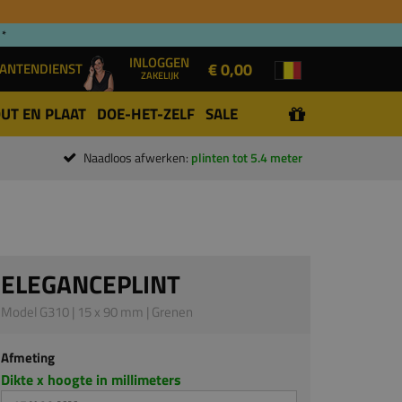
 *
INLOGGEN
€ 0,00
ANTENDIENST
ZAKELIJK
UT EN PLAAT
DOE-HET-ZELF
SALE
Naadloos afwerken:
plinten tot 5.4 meter
ELEGANCEPLINT
Model G310 | 15 x 90 mm | Grenen
Afmeting
Dikte x hoogte in millimeters