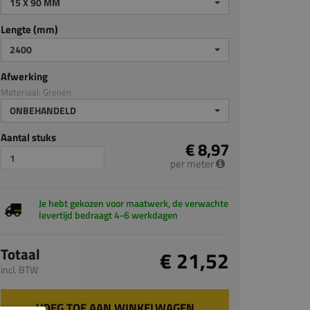
15 X 90 MM
Lengte (mm)
2400
Afwerking
Materiaal: Grenen
ONBEHANDELD
Aantal stuks
€ 8,97
per meter
Je hebt gekozen voor maatwerk, de verwachte
levertijd bedraagt 4-6 werkdagen
Totaal
€ 21,52
incl. BTW
VOEG TOE AAN WINKELWAGEN