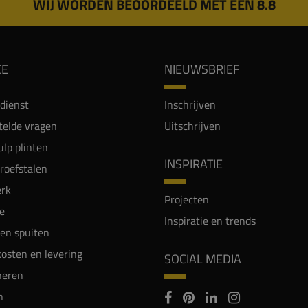
WIJ WORDEN BEOORDEELD MET EEN 8.8
CE
NIEUWSBRIEF
dienst
Inschrijven
telde vragen
Uitschrijven
lp plinten
INSPIRATIE
proefstalen
rk
Projecten
e
Inspiratie en trends
en spuiten
osten en levering
SOCIAL MEDIA
neren
n