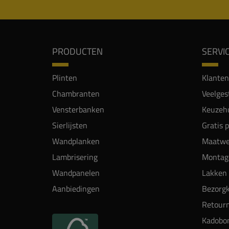
PRODUCTEN
SERVI
Plinten
Klanten
Chambranten
Veelges
Vensterbanken
Keuzehu
Sierlijsten
Gratis 
Wandplanken
Maatwe
Lambrisering
Montag
Wandpanelen
Lakken 
Aanbiedingen
Bezorgk
Retour
Kadobo