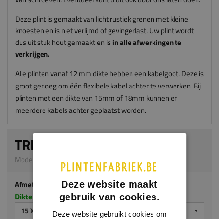
Deze plint is gemaakt van licht rustiek grenen met kleine
knoesten en is niet verlijmd of gevingerlast. Uw plint wordt
dus uit stuk hout gemaakt en is
in alle afwerkingen te
verkrijgen.
Alle plinten vanaf 12 mm dikte hebben een kabelgoot. Deze is
groot genoeg om één flexibele kabel achter te verwerken. Bij
plinten met een dikte van 15mm of 18mm kunnen er
meerdere kabels achter geplaatst worden.
TREDEPLINT
Model G317 | 15 x 70 mm | Grenen
Afmeting
Deze website maakt
Dikte x hoogte in millimeters
gebruik van cookies.
15 X 70 MM
Deze website gebruikt cookies om