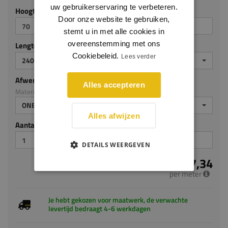
uw gebruikerservaring te verbeteren.
Hoogte (mm)
Door onze website te gebruiken,
stemt u in met alle cookies in
overeenstemming met ons
Lengte (mm)
Cookiebeleid.
Lees verder
2400
Afwerking
Alles accepteren
Materiaal: Grenen
ONBEHANDELD
Alles afwijzen
Aantal stuks
DETAILS WEERGEVEN
€ 7,34
per meter
Je hebt gekozen voor maatwerk, de verwachte
levertijd bedraagt 4-6 werkdagen