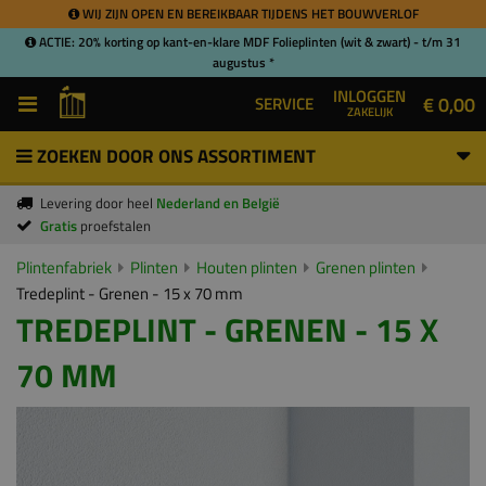
WIJ ZIJN OPEN EN BEREIKBAAR TIJDENS HET BOUWVERLOF
ACTIE: 20% korting op kant-en-klare MDF Folieplinten (wit & zwart) - t/m 31
augustus *
INLOGGEN
€ 0,00
SERVICE
ZAKELIJK
ZOEKEN DOOR ONS ASSORTIMENT
Levering door heel
Nederland en België
Gratis
proefstalen
Plintenfabriek
Plinten
Houten plinten
Grenen plinten
Tredeplint - Grenen - 15 x 70 mm
TREDEPLINT - GRENEN - 15 X
70 MM