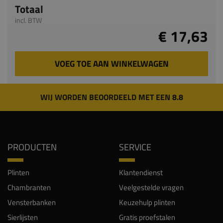
Totaal
incl. BTW
€ 17,63
VOEG TOE AAN WINKELWAGEN
WIJ WORDEN BEOORDEELD MET EEN 8.8
PRODUCTEN
SERVICE
Plinten
Klantendienst
Chambranten
Veelgestelde vragen
Vensterbanken
Keuzehulp plinten
Sierlijsten
Gratis proefstalen