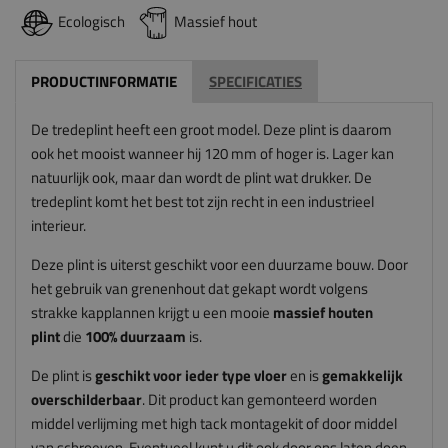
Ecologisch
Massief hout
PRODUCTINFORMATIE
SPECIFICATIES
De tredeplint heeft een groot model. Deze plint is daarom
ook het mooist wanneer hij 120 mm of hoger is. Lager kan
natuurlijk ook, maar dan wordt de plint wat drukker. De
tredeplint komt het best tot zijn recht in een industrieel
interieur.
Deze plint is uiterst geschikt voor een duurzame bouw. Door
het gebruik van grenenhout dat gekapt wordt volgens
strakke kapplannen krijgt u een mooie
massief houten
plint
die
100% duurzaam
is.
De plint is
geschikt voor ieder type vloer
en is
gemakkelijk
overschilderbaar
. Dit product kan gemonteerd worden
middel verlijming met high tack montagekit of door middel
van schroeven. Eventueel kunt u dit ook door ons laten doen.