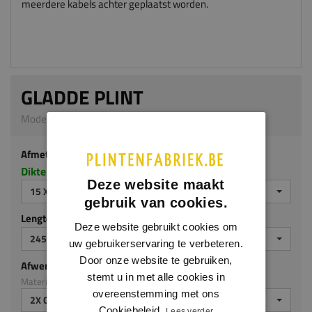
meerdere kabels achter geplaatst worden.
GLADDE PLINT
Model 1001 | 15 x 90 mm | Meranti
Afmeting
Dikte x hoogte in millimeters
Deze website maakt
15 X 90 MM
gebruik van cookies.
Lengte (mm)
Deze website gebruikt cookies om
2450 MM
uw gebruikerservaring te verbeteren.
Door onze website te gebruiken,
Afwerking
stemt u in met alle cookies in
Materiaal: Meranti
overeenstemming met ons
2X GEGROND
Cookiebeleid.
Lees verder