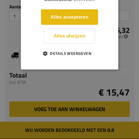
Aantal stuks
Alles accepteren
€ 6,32
per meter
Alles afwijzen
Dit artikel is voorradig, de verwachte levertijd
DETAILS WEERGEVEN
bedraagt 1-3 werkdagen
Totaal
incl. BTW
€ 15,47
VOEG TOE AAN WINKELWAGEN
WIJ WORDEN BEOORDEELD MET EEN 8.8