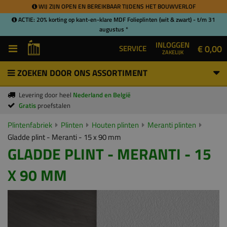
WIJ ZIJN OPEN EN BEREIKBAAR TIJDENS HET BOUWVERLOF
ACTIE: 20% korting op kant-en-klare MDF Folieplinten (wit & zwart) - t/m 31
augustus *
INLOGGEN
€ 0,00
SERVICE
ZAKELIJK
ZOEKEN DOOR ONS ASSORTIMENT
Levering door heel
Nederland en België
Gratis
proefstalen
Plintenfabriek
Plinten
Houten plinten
Meranti plinten
Gladde plint - Meranti - 15 x 90 mm
GLADDE PLINT - MERANTI - 15
X 90 MM