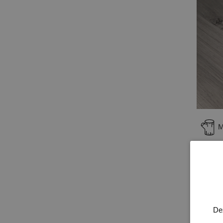
M
PROD
De gl
verko
interi
De
radius