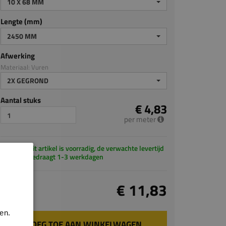
10 X 68 MM
Lengte (mm)
2450 MM
Afwerking
Materiaal: Vuren
2X GEGROND
Aantal stuks
€ 4,83
per meter
Dit artikel is voorradig, de verwachte levertijd
bedraagt 1-3 werkdagen
Totaal
€ 11,83
incl. BTW
en.
VOEG TOE AAN WINKELWAGEN