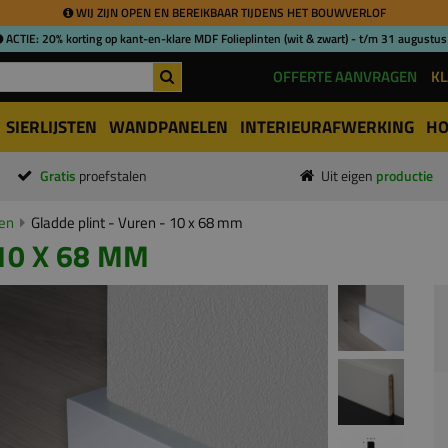
WIJ ZIJN OPEN EN BEREIKBAAR TIJDENS HET BOUWVERLOF
ACTIE: 20% korting op kant-en-klare MDF Folieplinten (wit & zwart) - t/m 31 augustus
OFFERTE AANVRAGEN
KL
SIERLIJSTEN
WANDPANELEN
INTERIEURAFWERKING
HO
Gratis
proefstalen
Uit eigen
productie
ten
Gladde plint - Vuren - 10 x 68 mm
10 X 68 MM