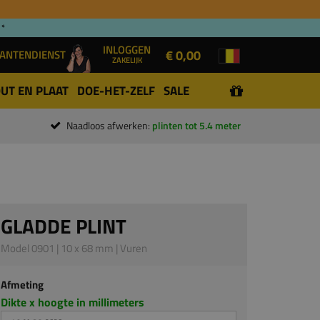
 *
INLOGGEN
€ 0,00
ANTENDIENST
ZAKELIJK
UT EN PLAAT
DOE-HET-ZELF
SALE
Naadloos afwerken:
plinten tot 5.4 meter
GLADDE PLINT
Model 0901 | 10 x 68 mm | Vuren
Afmeting
Dikte x hoogte in millimeters