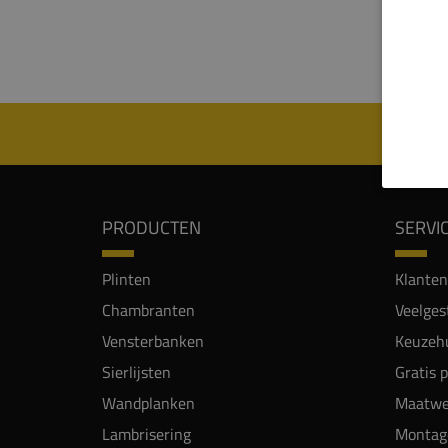
'sche
Let op
PRODUCTEN
SERVI
Plinten
Klanten
Chambranten
Veelges
Vensterbanken
Keuzehu
Sierlijsten
Gratis 
Wandplanken
Maatwe
Lambrisering
Montag