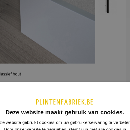
assief hout
UCTINFORMATIE
SPECIFICATIES
adde plint, ook wel rechte plint genoemd, is een van de meest
chte modellen. Dit komt omdat de gladde plint in ieder
Deze website maakt gebruik van cookies.
eur goed tot zijn recht komt. De gladde plint heeft een kleine
ze website gebruikt cookies om uw gebruikerservaring te verbeter
 van 2 mm aan de voorzijde. Dit zorgt ervoor de de plint niet
Door onze website te gebruiken, stemt u in met alle cookies in