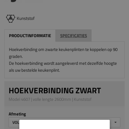
Kunststof
PRODUCTINFORMATIE
SPECIFICATIES
Hoekverbinding om zwarte keukenplinten te koppelen op 90
graden.
De hoekverbinding wordt aangeleverd met dezelfde hoogte
als uw bestelde keukenplint.
HOEKVERBINDING ZWART
Model 4607 | volle lengte 2600mm | Kunststof
Afmeting
VOLLE LENGTE 2600MM