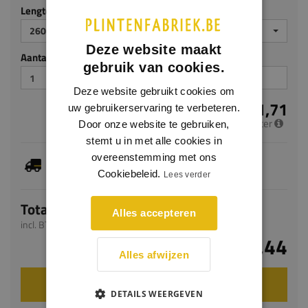
Lengte (mm)
2600
Deze website maakt
Aantal stuks
gebruik van cookies.
Deze website gebruikt cookies om
€ 21,71
uw gebruikerservaring te verbeteren.
per meter
Door onze website te gebruiken,
stemt u in met alle cookies in
Dit artikel is voorradig, de verwachte levertijd
overeenstemming met ons
bedraagt 1-3 werkdagen
Cookiebeleid.
Lees verder
Totaal
Alles accepteren
incl. BTW
€ 56,44
Alles afwijzen
VOEG TOE AAN WINKELWAGEN
DETAILS WEERGEVEN