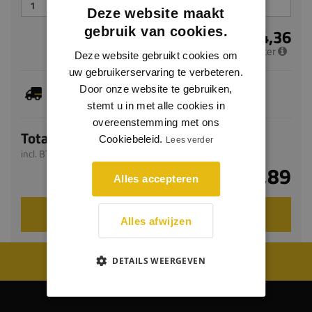
Deze website maakt
gebruik van cookies.
€ 4,36
per meter
Deze website gebruikt cookies om
uw gebruikerservaring te verbeteren.
Dit artikel is voorradig, de verwachte levertijd
Door onze website te gebruiken,
bedraagt 1-3 werkdagen
stemt u in met alle cookies in
overeenstemming met ons
Totaal
Cookiebeleid.
Lees verder
incl. BTW
€ 10,89
Alles accepteren
VOEG TOE AAN WINKELWAGEN
Alles afwijzen
WIJ WORDEN BEOORDEELD MET EEN 8.8
DETAILS WEERGEVEN