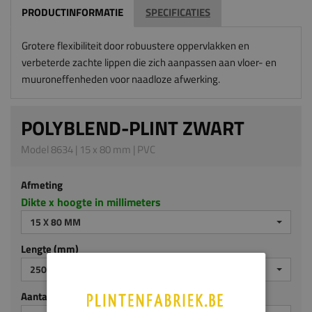
PRODUCTINFORMATIE
SPECIFICATIES
Grotere flexibiliteit door robuustere oppervlakken en
verbeterde zachte lippen die zich aanpassen aan vloer- en
muuroneffenheden voor naadloze afwerking.
POLYBLEND-PLINT ZWART
Model 8634 | 15 x 80 mm | PVC
Afmeting
Dikte x hoogte in millimeters
15 X 80 MM
Lengte (mm)
2500
Aantal stuks