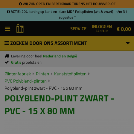
WIJ ZIJN OPEN EN BEREIKBAAR TIJDENS HET BOUWVERLOF
ACTIE: 20% korting op kant-en-klare MDF Folieplinten (wit & zwart) - t/m 31
augustus *
INLOGGEN
€ 0,00
SERVICE
ZAKELIJK
ZOEKEN DOOR ONS ASSORTIMENT
Levering door heel
Nederland en België
Gratis
proefstalen
Plintenfabriek
Plinten
Kunststof plinten
PVC Polyblend-plinten
Polyblend-plint zwart - PVC - 15 x 80 mm
POLYBLEND-PLINT ZWART -
PVC - 15 X 80 MM