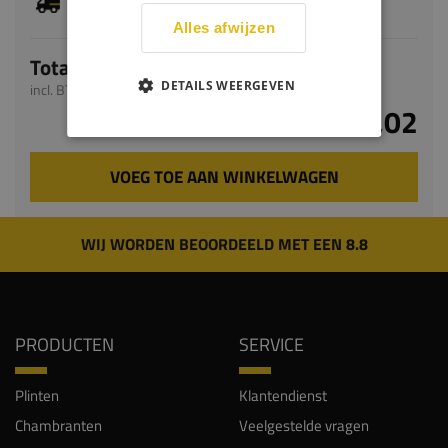
levertijd bedraagt 5-7 werkdagen
Alles afwijzen
Totaal
DETAILS WEERGEVEN
incl. BTW
€ 35,02
VOEG TOE AAN WINKELWAGEN
WIJ WORDEN BEOORDEELD MET EEN 8.8
PRODUCTEN
SERVICE
Plinten
Klantendienst
Chambranten
Veelgestelde vragen