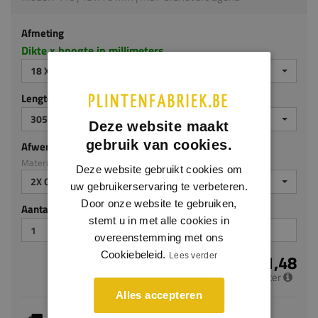
Afmeting
Dikte x hoogte in millimeters
18 X 70 MM
Lengte (mm)
3050
Deze website maakt
gebruik van cookies.
Afwerking
Materiaal: MDF brandvertragend
Deze website gebruikt cookies om
2X GEGROND
uw gebruikerservaring te verbeteren.
Door onze website te gebruiken,
Aantal stuks
stemt u in met alle cookies in
overeenstemming met ons
Cookiebeleid.
€ 11,48
Lees verder
per meter
Alles accepteren
Je hebt gekozen voor maatwerk, de verwachte