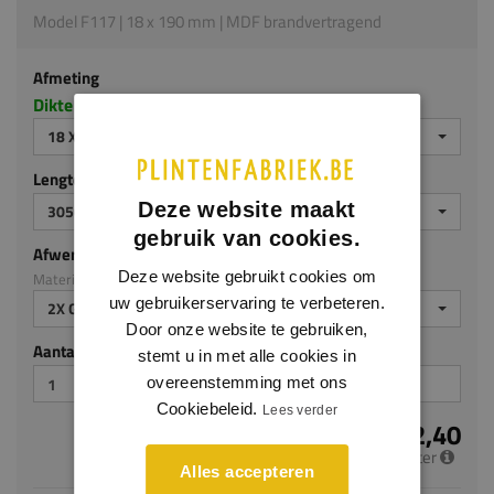
Model F117 | 18 x 190 mm | MDF brandvertragend
Afmeting
Dikte x hoogte in millimeters
18 X 190 MM
Lengte (mm)
Deze website maakt
3050
gebruik van cookies.
Afwerking
Deze website gebruikt cookies om
Materiaal: MDF brandvertragend
uw gebruikerservaring te verbeteren.
2X GEGROND
Door onze website te gebruiken,
Aantal stuks
stemt u in met alle cookies in
overeenstemming met ons
Cookiebeleid.
Lees verder
€ 22,40
per meter
Alles accepteren