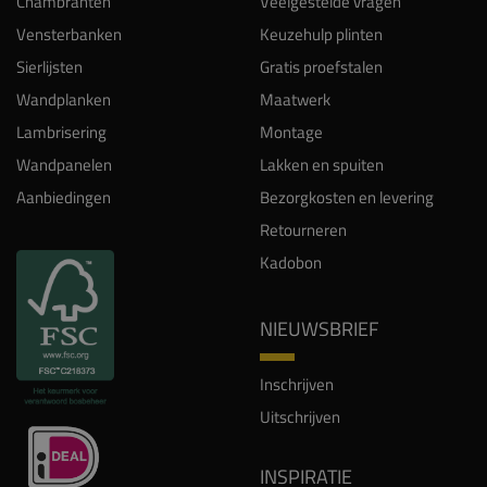
Chambranten
Veelgestelde vragen
Vensterbanken
Keuzehulp plinten
Sierlijsten
Gratis proefstalen
Wandplanken
Maatwerk
Lambrisering
Montage
Wandpanelen
Lakken en spuiten
Aanbiedingen
Bezorgkosten en levering
Retourneren
Kadobon
NIEUWSBRIEF
Inschrijven
Uitschrijven
INSPIRATIE