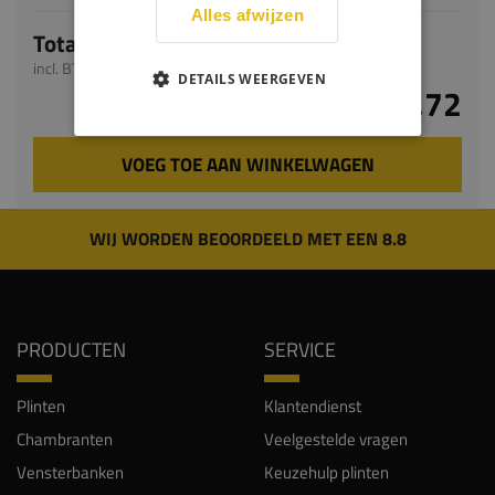
Alles afwijzen
Totaal
incl. BTW
DETAILS WEERGEVEN
€ 22,72
VOEG TOE AAN WINKELWAGEN
WIJ WORDEN BEOORDEELD MET EEN 8.8
PRODUCTEN
SERVICE
Plinten
Klantendienst
Chambranten
Veelgestelde vragen
Vensterbanken
Keuzehulp plinten