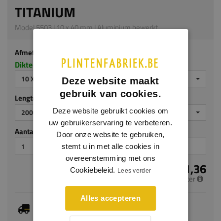
TITANIUM
Model 5503 | 10 x 40 mm | Aluminium bewerkt
Afmeting
Dikte x hoogte in millimeters
10 X 40 MM
Deze website maakt
gebruik van cookies.
Lengte (mm)
Deze website gebruikt cookies om
2000
uw gebruikerservaring te verbeteren.
Aantal stuks
Door onze website te gebruiken,
stemt u in met alle cookies in
overeenstemming met ons
€ 11,36
Cookiebeleid.
Lees verder
per meter
Alles accepteren
Dit artikel is voorradig, de verwachte levertijd
bedraagt 1-3 werkdagen