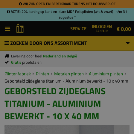
WIJ ZIJN OPEN EN BEREIKBAAR TIJDENS HET BOUWVERLOF
ACTIE: 20% korting op kant-en-klare MDF Folieplinten (wit & zwart) - t/m 31
augustus *
INLOGGEN
€ 0,00
SERVICE
ZAKELIJK
ZOEKEN DOOR ONS ASSORTIMENT
Levering door heel
Nederland en België
Gratis
proefstalen
Plintenfabriek
Plinten
Metalen plinten
Aluminium plinten
Geborsteld zijdeglans titanium - Aluminium bewerkt - 10 x 40 mm
GEBORSTELD ZIJDEGLANS
TITANIUM - ALUMINIUM
BEWERKT - 10 X 40 MM