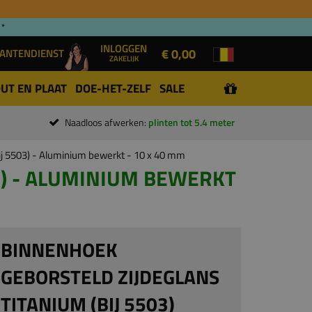
 *
INLOGGEN
€ 0,00
ANTENDIENST
ZAKELIJK
UT EN PLAAT
DOE-HET-ZELF
SALE
Naadloos afwerken:
plinten tot 5.4 meter
bij 5503) - Aluminium bewerkt - 10 x 40 mm
3) - ALUMINIUM BEWERKT
BINNENHOEK
GEBORSTELD ZIJDEGLANS
TITANIUM (BIJ 5503)