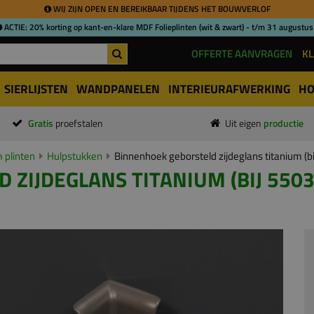
WIJ ZIJN OPEN EN BEREIKBAAR TIJDENS HET BOUWVERLOF
ACTIE: 20% korting op kant-en-klare MDF Folieplinten (wit & zwart) - t/m 31 augustus
OFFERTE AANVRAGEN
KL
SIERLIJSTEN
WANDPANELEN
INTERIEURAFWERKING
HO
Gratis
proefstalen
Uit eigen
productie
 plinten
Hulpstukken
Binnenhoek geborsteld zijdeglans titanium (
 ZIJDEGLANS TITANIUM (BIJ 550