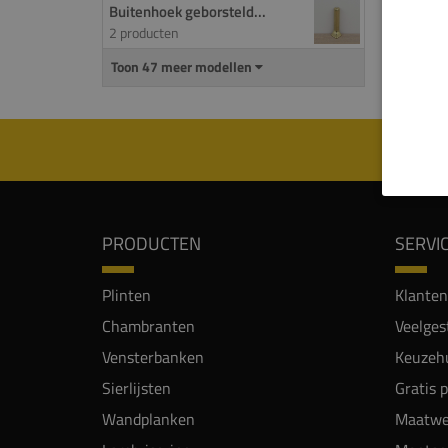
Buitenhoek geborsteld...
Binne
2 producten
titani
Toon 47 meer modellen
Binne
PRODUCTEN
SERVI
Plinten
Klanten
Chambranten
Veelges
Vensterbanken
Keuzehu
Sierlijsten
Gratis 
Wandplanken
Maatwe