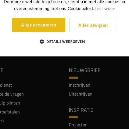
Door onze website te gebruiken, stemt u in met alle cookies in
nhoek bij aluminium plint model 5503, geborsteld zijdeglans
overeenstemming met ons Cookiebeleid.
Lees verder
um uitvoering.
nhoek geborsteld zijdeglans titanium (bij 5503)
Alles accepteren
Alles afwijzen
WIJ WORDEN BEOORDEELD MET EEN 8.8
DETAILS WEERGEVEN
CE
NIEUWSBRIEF
dienst
Inschrijven
telde vragen
Uitschrijven
lp plinten
INSPIRATIE
proefstalen
rk
Projecten