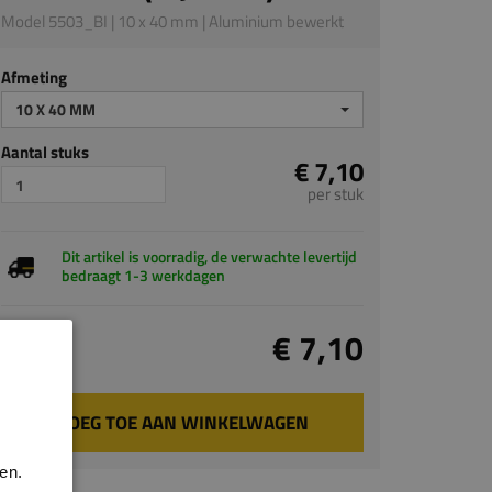
Model 5503_BI | 10 x 40 mm | Aluminium bewerkt
Afmeting
10 X 40 MM
Aantal stuks
€ 7,10
per stuk
Dit artikel is voorradig, de verwachte levertijd
bedraagt 1-3 werkdagen
Totaal
€ 7,10
incl. BTW
VOEG TOE AAN WINKELWAGEN
en.