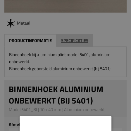
Metaal
PRODUCTINFORMATIE
SPECIFICATIES
Binnenhoek
bij aluminium plint model 5401, aluminium
onbewerkt
.
Binnenhoek geborsteld aluminium onbewerkt (bij 5401)
BINNENHOEK ALUMINIUM
ONBEWERKT (BIJ 5401)
Model 5401_BI | 10 x 40 mm | Aluminium onbewerkt
Afmeting