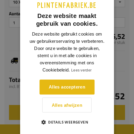
10 X 40 MM
Aantal stuks
Deze website maakt
gebruik van cookies.
€ 6,52
Deze website gebruikt cookies om
uw gebruikerservaring te verbeteren.
per stuk
Door onze website te gebruiken,
stemt u in met alle cookies in
Dit artikel is voorradig, de verwachte levertijd
bedraagt 1-3 werkdagen
overeenstemming met ons
Cookiebeleid.
Lees verder
Totaal
incl. BTW
Alles accepteren
€ 6,52
Alles afwijzen
VOEG TOE AAN WINKELWAGEN
DETAILS WEERGEVEN
WIJ WORDEN BEOORDEELD MET EEN 8.8