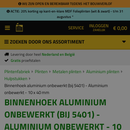
WIJ ZIJN OPEN EN BEREIKBAAR TIJDENS HET BOUWVERLOF
ACTIE: 20% korting op kant-en-klare MDF Folieplinten (wit & zwart) - t/m 31
augustus *
INLOGGEN
€ 0,00
SERVICE
ZAKELIJK
ZOEKEN DOOR ONS ASSORTIMENT
Levering door heel
Nederland en België
Gratis
proefstalen
Plintenfabriek
Plinten
Metalen plinten
Aluminium plinten
Hulpstukken
Binnenhoek aluminium onbewerkt (bij 5401) - Aluminium
onbewerkt - 10 x 40 mm
BINNENHOEK ALUMINIUM
ONBEWERKT (BIJ 5401) -
ALUMINIUM ONBEWERKT - 10