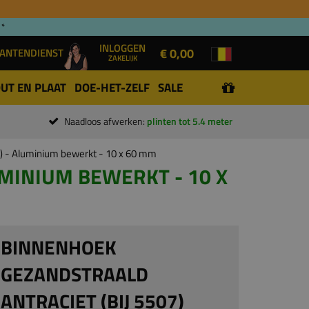
 *
INLOGGEN
€ 0,00
ANTENDIENST
ZAKELIJK
UT EN PLAAT
DOE-HET-ZELF
SALE
Naadloos afwerken:
plinten tot 5.4 meter
7) - Aluminium bewerkt - 10 x 60 mm
UMINIUM BEWERKT - 10 X
BINNENHOEK
GEZANDSTRAALD
ANTRACIET (BIJ 5507)