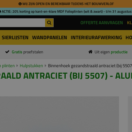
WIJ ZIJN OPEN EN BEREIKBAAR TIJDENS HET BOUWVERLOF
ACTIE: 20% korting op kant-en-klare MDF Folieplinten (wit & zwart) - t/m 31 augustus
OFFERTE AANVRAGEN
KL
SIERLIJSTEN
WANDPANELEN
INTERIEURAFWERKING
HO
Gratis
proefstalen
Uit eigen
productie
 plinten
Hulpstukken
Binnenhoek gezandstraald antraciet (bij 550
LD ANTRACIET (BIJ 5507) - AL