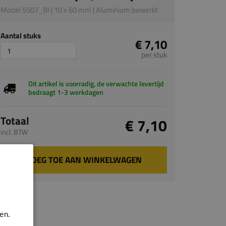
Model 5507_BI | 10 x 60 mm | Aluminium bewerkt
Aantal stuks
€ 7,10
per stuk
Dit artikel is voorradig, de verwachte levertijd
bedraagt 1-3 werkdagen
Totaal
€ 7,10
incl. BTW
VOEG TOE AAN WINKELWAGEN
en.