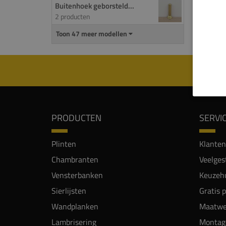
Buitenhoek geborsteld...
Binne
2 producten
antrac
Toon 47 meer modellen
Binne
PRODUCTEN
SERVI
Plinten
Klanten
Chambranten
Veelges
Vensterbanken
Keuzehu
Sierlijsten
Gratis 
Wandplanken
Maatwe
Lambrisering
Montag