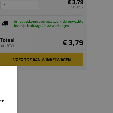
€ 3,79
per stuk
Je hebt gekozen voor maatwerk, de verwachte
levertijd bedraagt 20-22 werkdagen
Totaal
€ 3,79
incl. BTW
VOEG TOE AAN WINKELWAGEN
en.