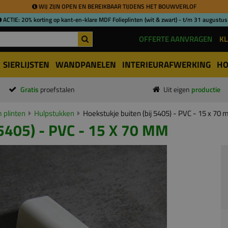
WIJ ZIJN OPEN EN BEREIKBAAR TIJDENS HET BOUWVERLOF
ACTIE: 20% korting op kant-en-klare MDF Folieplinten (wit & zwart) - t/m 31 augustus
OFFERTE AANVRAGEN
KL
SIERLIJSTEN
WANDPANELEN
INTERIEURAFWERKING
HO
Gratis
proefstalen
Uit eigen
productie
 plinten
Hulpstukken
Hoekstukje buiten (bij 5405) - PVC - 15 x 70
405) - PVC - 15 X 70 MM