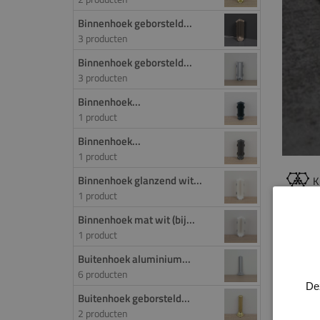
Binnenhoek geborsteld...
3 producten
Binnenhoek geborsteld...
3 producten
Binnenhoek...
1 product
Binnenhoek...
1 product
Binnenhoek glanzend wit...
K
1 product
Binnenhoek mat wit (bij...
PROD
1 product
Buite
Buitenhoek aluminium...
6 producten
De
Buitenhoek geborsteld...
2 producten