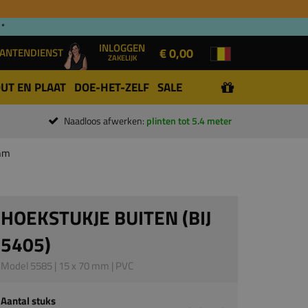
 *
INLOGGEN
€ 0,00
ANTENDIENST
ZAKELIJK
UT EN PLAAT
DOE-HET-ZELF
SALE
Naadloos afwerken:
plinten tot 5.4 meter
 mm
HOEKSTUKJE BUITEN (BIJ
5405)
Model 5585 | 15 x 70 mm | PVC
Aantal stuks