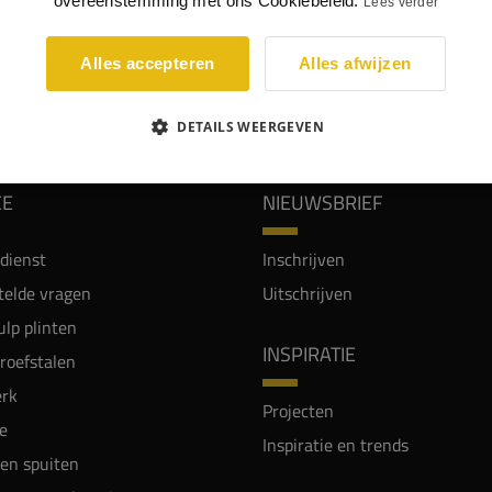
overeenstemming met ons Cookiebeleid.
Lees verder
Alles accepteren
Alles afwijzen
WIJ WORDEN BEOORDEELD MET EEN 8.8
DETAILS WEERGEVEN
CE
NIEUWSBRIEF
dienst
Inschrijven
telde vragen
Uitschrijven
lp plinten
INSPIRATIE
proefstalen
rk
Projecten
e
Inspiratie en trends
en spuiten