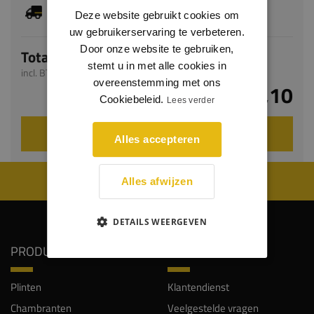
Dit artikel is voorradig, de verwachte levertijd
Deze website gebruikt cookies om
bedraagt 1-3 werkdagen
uw gebruikerservaring te verbeteren.
Door onze website te gebruiken,
Totaal
stemt u in met alle cookies in
incl. BTW
overeenstemming met ons
€ 7,10
Cookiebeleid.
Lees verder
VOEG TOE AAN WINKELWAGEN
Alles accepteren
WIJ WORDEN BEOORDEELD MET EEN 8.8
Alles afwijzen
DETAILS WEERGEVEN
PRODUCTEN
SERVICE
Plinten
Klantendienst
Chambranten
Veelgestelde vragen