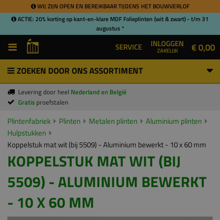
WIJ ZIJN OPEN EN BEREIKBAAR TIJDENS HET BOUWVERLOF
ACTIE: 20% korting op kant-en-klare MDF Folieplinten (wit & zwart) - t/m 31
augustus *
INLOGGEN
€ 0,00
SERVICE
ZAKELIJK
ZOEKEN DOOR ONS ASSORTIMENT
Levering door heel
Nederland en België
Gratis
proefstalen
Plintenfabriek
Plinten
Metalen plinten
Aluminium plinten
Hulpstukken
Koppelstuk mat wit (bij 5509) - Aluminium bewerkt - 10 x 60 mm
KOPPELSTUK MAT WIT (BIJ
5509) - ALUMINIUM BEWERKT
- 10 X 60 MM