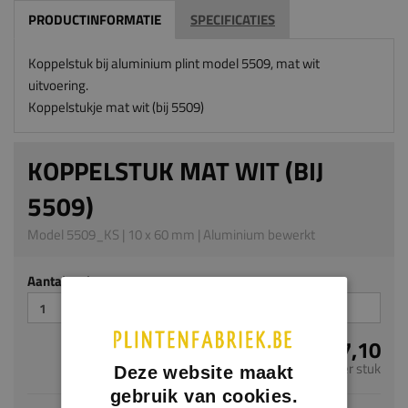
PRODUCTINFORMATIE
SPECIFICATIES
Koppelstuk bij aluminium plint model 5509, mat wit
uitvoering.
Koppelstukje mat wit (bij 5509)
KOPPELSTUK MAT WIT (BIJ
5509)
Model 5509_KS | 10 x 60 mm | Aluminium bewerkt
Aantal stuks
€ 7,10
per stuk
Deze website maakt
gebruik van cookies.