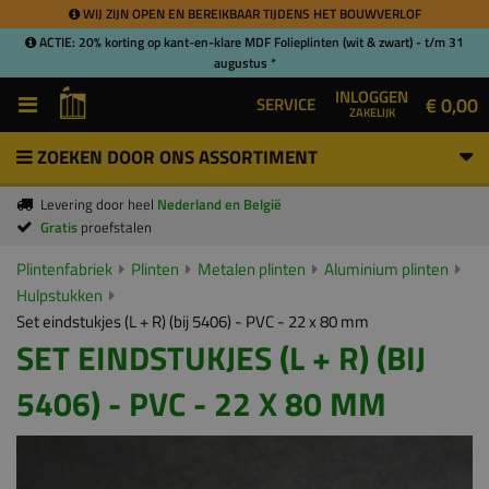
WIJ ZIJN OPEN EN BEREIKBAAR TIJDENS HET BOUWVERLOF
ACTIE: 20% korting op kant-en-klare MDF Folieplinten (wit & zwart) - t/m 31
augustus *
INLOGGEN
€ 0,00
SERVICE
ZAKELIJK
ZOEKEN DOOR ONS ASSORTIMENT
Levering door heel
Nederland en België
Gratis
proefstalen
Plintenfabriek
Plinten
Metalen plinten
Aluminium plinten
Hulpstukken
Set eindstukjes (L + R) (bij 5406) - PVC - 22 x 80 mm
SET EINDSTUKJES (L + R) (BIJ
5406) - PVC - 22 X 80 MM