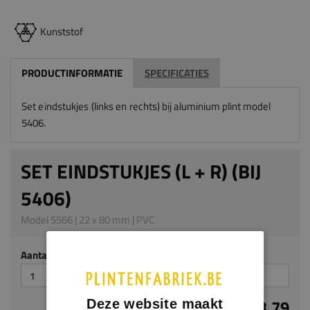
Kunststof
PRODUCTINFORMATIE
SPECIFICATIES
Set eindstukjes (links en rechts)
bij aluminium plint model
5406.
SET EINDSTUKJES (L + R) (BIJ
5406)
Model 5566 | 22 x 80 mm | PVC
Aantal stuks
€ 3,79
Deze website maakt