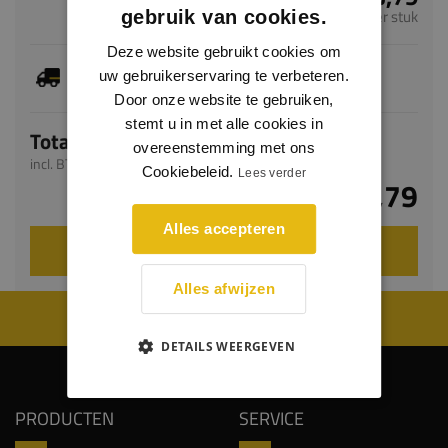
per stuk
gebruik van cookies.
Deze website gebruikt cookies om
Je hebt gekozen voor maatwerk, de verwachte
uw gebruikerservaring te verbeteren.
levertijd bedraagt 20-22 werkdagen
Door onze website te gebruiken,
stemt u in met alle cookies in
Totaal
overeenstemming met ons
incl. BTW
Cookiebeleid.
Lees verder
€ 3,79
Alles accepteren
VOEG TOE AAN WINKELWAGEN
Alles afwijzen
WIJ WORDEN BEOORDEELD MET EEN 8.8
DETAILS WEERGEVEN
PRODUCTEN
SERVICE