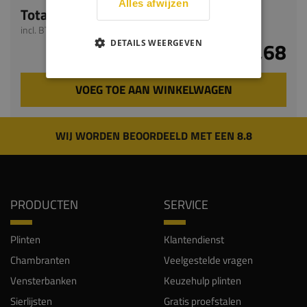
Alles afwijzen
Totaal
incl. BTW
€ 4,68
DETAILS WEERGEVEN
VOEG TOE AAN WINKELWAGEN
WIJ WORDEN BEOORDEELD MET EEN 8.8
PRODUCTEN
SERVICE
Plinten
Klantendienst
Chambranten
Veelgestelde vragen
Vensterbanken
Keuzehulp plinten
Sierlijsten
Gratis proefstalen