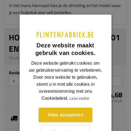
In het menu hiernaast kies je de afmeting en het model waar
je een hulpstuk voor wilt bestellen.
HOEKSTUKJE BINNEN (BIJ 5401
Deze website maakt
EN 5501 T/M 5509)
gebruik van cookies.
Model 5571 | 10 x 80 mm | 5501 | PVC of Aluminium
Deze website gebruikt cookies om
uw gebruikerservaring te verbeteren.
Aantal stuks
Door onze website te gebruiken,
stemt u in met alle cookies in
overeenstemming met ons
€ 4,68
Cookiebeleid.
Lees verder
per stuk
Alles accepteren
Je hebt gekozen voor maatwerk, de verwachte
levertijd bedraagt 20-22 werkdagen