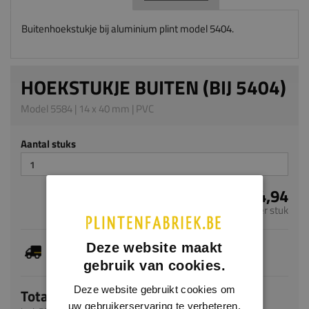
Buitenhoekstukje bij aluminium plint model 5404.
HOEKSTUKJE BUITEN (BIJ 5404)
Model 5584 | 14 x 40 mm | PVC
Aantal stuks
€ 4,94
per stuk
Je hebt gekozen voor maatwerk, de verwachte
Deze website maakt
levertijd bedraagt 20-22 werkdagen
gebruik van cookies.
Deze website gebruikt cookies om
Totaal
uw gebruikerservaring te verbeteren.