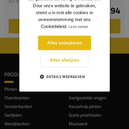
incl. BTW
Door onze website te gebruiken,
€ 4,94
stemt u in met alle cookies in
overeenstemming met ons
VOEG TOE AAN WINKELWAGEN
Cookiebeleid.
Lees verder
Alles accepteren
WIJ WORDEN BEOORDEELD MET EEN 8.8
Alles afwijzen
PRODUCTEN
SERVICE
DETAILS WEERGEVEN
Plinten
Klantendienst
Chambranten
Veelgestelde vragen
Vensterbanken
Keuzehulp plinten
Sierlijsten
Gratis proefstalen
Wandplanken
Maatwerk