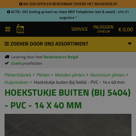
WIJ ZIJN OPEN EN BEREIKBAAR TIJDENS HET BOUWVERLOF
ACTIE: 20% korting op kant-en-klare MDF Folieplinten (wit & zwart) - t/m 31
augustus *
INLOGGEN
€ 0,00
SERVICE
ZAKELIJK
ZOEKEN DOOR ONS ASSORTIMENT
Levering door heel
Nederland en België
Gratis
proefstalen
Plintenfabriek
Plinten
Metalen plinten
Aluminium plinten
Hulpstukken
Hoekstukje buiten (bij 5404) - PVC - 14 x 40 mm
HOEKSTUKJE BUITEN (BIJ 5404)
- PVC - 14 X 40 MM