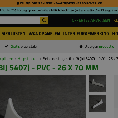
WIJ ZIJN OPEN EN BEREIKBAAR TIJDENS HET BOUWVERLOF
ACTIE: 20% korting op kant-en-klare MDF Folieplinten (wit & zwart) - t/m 31 augustus
OFFERTE AANVRAGEN
KL
SIERLIJSTEN
WANDPANELEN
INTERIEURAFWERKING
HO
Gratis
proefstalen
Uit eigen
productie
 plinten
Hulpstukken
Set eindstukjes (L + R) (bij 5407) - PVC - 26 
BIJ 5407) - PVC - 26 X 70 MM