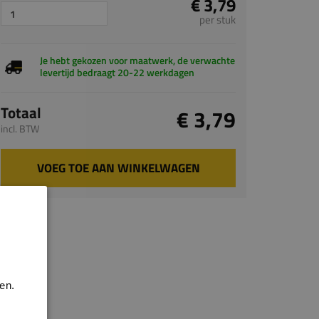
€ 3,79
per stuk
Je hebt gekozen voor maatwerk, de verwachte
levertijd bedraagt 20-22 werkdagen
Totaal
€ 3,79
incl. BTW
VOEG TOE AAN WINKELWAGEN
en.