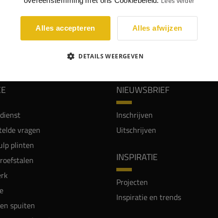
overeenstemming met ons Cookiebeleid.
Lees verder
Alles accepteren
Alles afwijzen
WIJ WORDEN BEOORDEELD MET EEN 8.8
DETAILS WEERGEVEN
CE
NIEUWSBRIEF
dienst
Inschrijven
telde vragen
Uitschrijven
lp plinten
INSPIRATIE
proefstalen
rk
Projecten
e
Inspiratie en trends
en spuiten