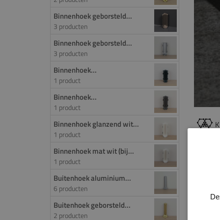
Binnenhoek geborsteld...
3 producten
Binnenhoek geborsteld...
3 producten
Binnenhoek...
1 product
Binnenhoek...
1 product
Binnenhoek glanzend wit...
K
1 product
Binnenhoek mat wit (bij...
PROD
1 product
Set ei
Buitenhoek aluminium...
6 producten
De
Buitenhoek geborsteld...
2 producten