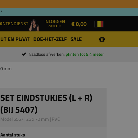
 *
INLOGGEN
€ 0,00
ANTENDIENST
ZAKELIJK
UT EN PLAAT
DOE-HET-ZELF
SALE
Naadloos afwerken:
plinten tot 5.4 meter
x 70 mm
SET EINDSTUKJES (L + R)
(BIJ 5407)
Model 5567 | 26 x 70 mm | PVC
Aantal stuks