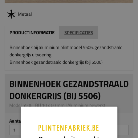
Metaal
PRODUCTINFORMATIE
SPECIFICATIES
Binnenhoek bij aluminium plint model 5506, gezandstraald
donkergrijs uitvoering.
Binnenhoek gezandstraald donkergrijs (bij 5506)
BINNENHOEK GEZANDSTRAALD
DONKERGRIJS (BIJ 5506)
Model 5506_BI | 10 x 60 mm | Aluminium bewerkt
Aantal stuks