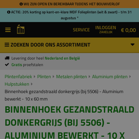
WIJ ZIJN OPEN EN BEREIKBAAR TIJDENS HET BOUWVERLOF
ACTIE: 20% korting op kant-en-klare MDF Folieplinten (wit & zwart) - t/m 31
augustus *
INLOGGEN
€ 0,00
SERVICE
ZAKELIJK
ZOEKEN DOOR ONS ASSORTIMENT
Levering door heel
Nederland en België
Gratis
proefstalen
Plintenfabriek
Plinten
Metalen plinten
Aluminium plinten
Hulpstukken
Binnenhoek gezandstraald donkergrijs (bij 5506) - Aluminium
bewerkt - 10 x 60 mm
BINNENHOEK GEZANDSTRAALD
DONKERGRIJS (BIJ 5506) -
ALUMINIUM BEWERKT - 10 X