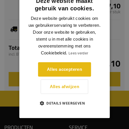
Deze website maakt
€ 7,10
gebruik van cookies.
per stuk
Deze website gebruikt cookies om
uw gebruikerservaring te verbeteren.
Dit artikel is voorradig, de verwachte levertijd
bedraagt 1-3 werkdagen
Door onze website te gebruiken,
stemt u in met alle cookies in
Totaal
overeenstemming met ons
Cookiebeleid.
incl. BTW
Lees verder
€ 7,10
Alles accepteren
VOEG TOE AAN WINKELWAGEN
Alles afwijzen
WIJ WORDEN BEOORDEELD MET EEN 8.8
DETAILS WEERGEVEN
PRODUCTEN
SERVICE