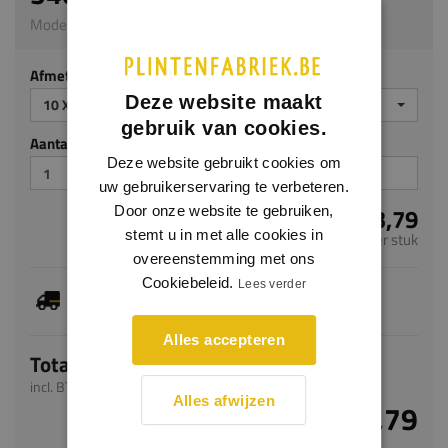
Model 5563 | 10 x 70 mm | PVC
Afmeting
Deze website maakt
10 X 70 MM
gebruik van cookies.
Aantal stuks
Deze website gebruikt cookies om
uw gebruikerservaring te verbeteren.
€ 3,79
Door onze website te gebruiken,
stemt u in met alle cookies in
per stuk
overeenstemming met ons
Cookiebeleid.
Lees verder
Je hebt gekozen voor maatwerk, de verwachte
levertijd bedraagt 20-22 werkdagen
Alles accepteren
Totaal
incl. BTW
Alles afwijzen
€ 3,79