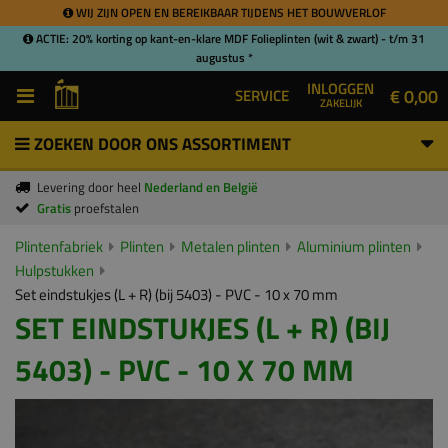
WIJ ZIJN OPEN EN BEREIKBAAR TIJDENS HET BOUWVERLOF
ACTIE: 20% korting op kant-en-klare MDF Folieplinten (wit & zwart) - t/m 31
augustus *
INLOGGEN
€ 0,00
SERVICE
ZAKELIJK
ZOEKEN DOOR ONS ASSORTIMENT
Levering door heel
Nederland en België
Gratis
proefstalen
Plintenfabriek
Plinten
Metalen plinten
Aluminium plinten
Hulpstukken
Set eindstukjes (L + R) (bij 5403) - PVC - 10 x 70 mm
SET EINDSTUKJES (L + R) (BIJ
5403) - PVC - 10 X 70 MM