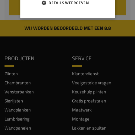
DETAILS WEERGEVEN
VOEG TOE AAN WINKELWAGEN
WIJ WORDEN BEOORDEELD MET EEN 8.8
PRODUCTEN
SERVICE
Plinten
Klantendienst
Chambranten
Veelgestelde vragen
Vensterbanken
Keuzehulp plinten
Sierlijsten
Gratis proefstalen
Wandplanken
Maatwerk
Lambrisering
Montage
Wandpanelen
Lakken en spuiten