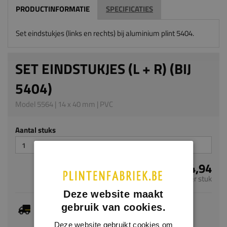
PRODUCTINFORMATIE
SPECIFICATIES
Set eindstukjes (links en rechts) bij aluminium plint 5404.
SET EINDSTUKJES (L + R) (BIJ
5404)
Model 5564 | 14 x 40 mm | PVC
Aantal stuks
€ 4,94
per stuk
Deze website maakt
Je hebt gekozen voor maatwerk, de verwachte
gebruik van cookies.
levertijd bedraagt 20-22 werkdagen
Deze website gebruikt cookies om