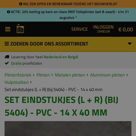
WIJ ZIJN OPEN EN BEREIKBAAR TIJDENS HET BOUWVERLOF
ACTIE: 20% korting op kant-en-klare MDF Folieplinten (wit & zwart) - t/m 31
augustus *
INLOGGEN
€ 0,00
SERVICE
ZAKELIJK
ZOEKEN DOOR ONS ASSORTIMENT
Levering door heel
Nederland en België
Gratis
proefstalen
Plintenfabriek
Plinten
Metalen plinten
Aluminium plinten
Hulpstukken
Set eindstukjes (L + R) (bij 5404) - PVC - 14 x 40 mm
SET EINDSTUKJES (L + R) (BIJ
5404) - PVC - 14 X 40 MM