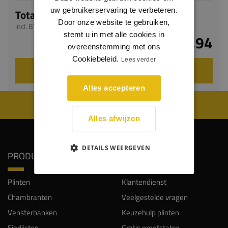
uw gebruikerservaring te verbeteren.
Totaal
Door onze website te gebruiken,
incl. BTW
stemt u in met alle cookies in
€ 4,94
overeenstemming met ons
Cookiebeleid.
Lees verder
VOEG TOE AAN WINKELWAGEN
Alles accepteren
WIJ WORDEN BEOORDEELD MET EEN 8.8
Alles afwijzen
DETAILS WEERGEVEN
PRODUCTEN
SERVICE
Plinten
Klantendienst
Chambranten
Veelgestelde vragen
Vensterbanken
Keuzehulp plinten
Sierlijsten
Gratis proefstalen