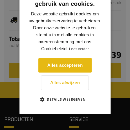
per stuk
gebruik van cookies.
Deze website gebruikt cookies om
Dit artikel is voorradig, de verwachte levertijd
uw gebruikerservaring te verbeteren.
bedraagt 1-3 werkdagen
Door onze website te gebruiken,
stemt u in met alle cookies in
Totaal
overeenstemming met ons
incl. BTW
Cookiebeleid.
Lees verder
€ 7,39
Alles accepteren
VOEG TOE AAN WINKELWAGEN
Alles afwijzen
WIJ WORDEN BEOORDEELD MET EEN 8.8
DETAILS WEERGEVEN
PRODUCTEN
SERVICE