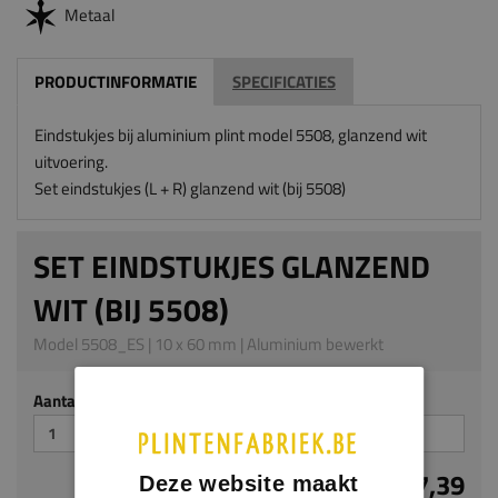
Metaal
PRODUCTINFORMATIE
SPECIFICATIES
Eindstukjes bij aluminium plint model 5508, glanzend wit
uitvoering.
Set eindstukjes (L + R) glanzend wit (bij 5508)
SET EINDSTUKJES GLANZEND
WIT (BIJ 5508)
Model 5508_ES | 10 x 60 mm | Aluminium bewerkt
Aantal stuks
€ 7,39
Deze website maakt