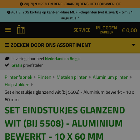
WIJ ZIJN OPEN EN BEREIKBAAR TIJDENS HET BOUWVERLOF
ACTIE: 20% korting op kant-en-klare MDF Folieplinten (wit & zwart) - t/m 31
augustus *
INLOGGEN
€ 0,00
SERVICE
ZAKELIJK
ZOEKEN DOOR ONS ASSORTIMENT
Levering door heel
Nederland en België
Gratis
proefstalen
Plintenfabriek
Plinten
Metalen plinten
Aluminium plinten
Hulpstukken
Set eindstukjes glanzend wit (bij 5508) - Aluminium bewerkt - 10 x
60 mm
SET EINDSTUKJES GLANZEND
WIT (BIJ 5508) - ALUMINIUM
BEWERKT - 10 X 60 MM