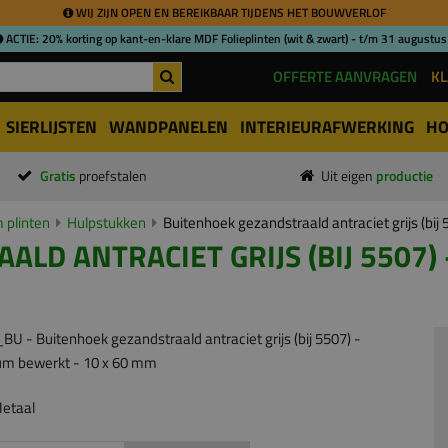
WIJ ZIJN OPEN EN BEREIKBAAR TIJDENS HET BOUWVERLOF
ACTIE: 20% korting op kant-en-klare MDF Folieplinten (wit & zwart) - t/m 31 augustus
OFFERTE AANVRAGEN
KL
SIERLIJSTEN
WANDPANELEN
INTERIEURAFWERKING
HO
Gratis
proefstalen
Uit eigen
productie
 plinten
Hulpstukken
Buitenhoek gezandstraald antraciet grijs (bi
LD ANTRACIET GRIJS (BIJ 5507)
etaal