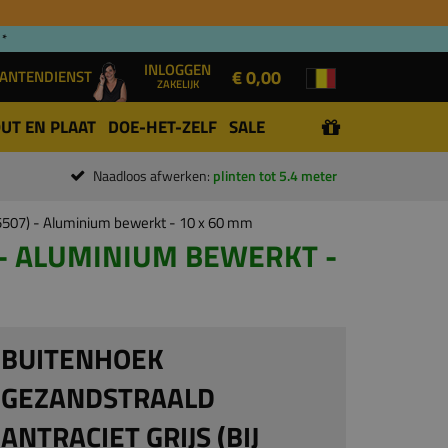
 *
INLOGGEN
€ 0,00
ANTENDIENST
ZAKELIJK
UT EN PLAAT
DOE-HET-ZELF
SALE
Naadloos afwerken:
plinten tot 5.4 meter
j 5507) - Aluminium bewerkt - 10 x 60 mm
 - ALUMINIUM BEWERKT -
BUITENHOEK
GEZANDSTRAALD
ANTRACIET GRIJS (BIJ