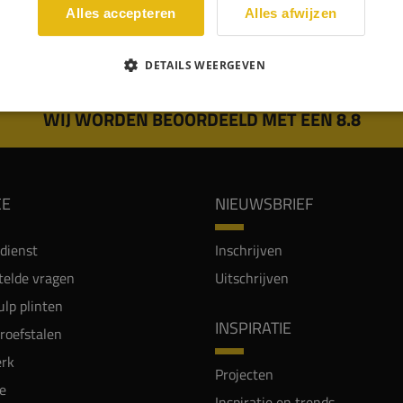
Alles accepteren
Alles afwijzen
DETAILS WEERGEVEN
WIJ WORDEN BEOORDEELD MET EEN 8.8
CE
NIEUWSBRIEF
dienst
Inschrijven
telde vragen
Uitschrijven
lp plinten
INSPIRATIE
proefstalen
rk
Projecten
e
Inspiratie en trends