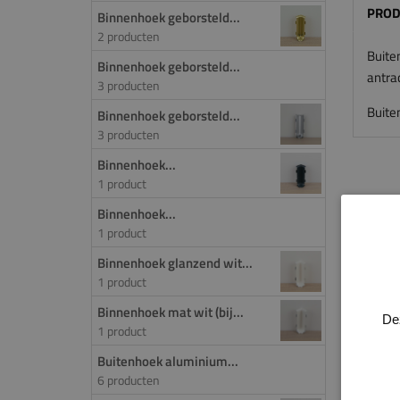
PROD
Binnenhoek geborsteld...
2 producten
Buite
Binnenhoek geborsteld...
antra
3 producten
Buite
Binnenhoek geborsteld...
3 producten
Binnenhoek...
1 product
Binnenhoek...
1 product
Binnenhoek glanzend wit...
1 product
Binnenhoek mat wit (bij...
De
1 product
Buitenhoek aluminium...
6 producten