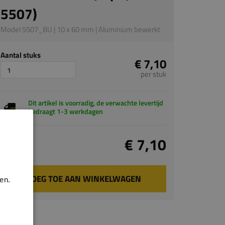
5507)
Model 5507_BU | 10 x 60 mm | Aluminium bewerkt
Aantal stuks
€ 7,10
per stuk
Dit artikel is voorradig, de verwachte levertijd
bedraagt 1-3 werkdagen
Totaal
€ 7,10
incl. BTW
VOEG TOE AAN WINKELWAGEN
en.