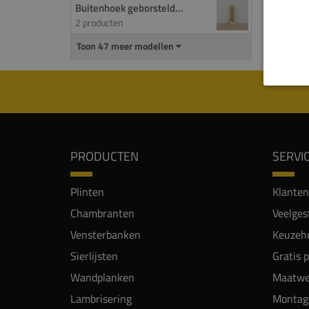
Buitenhoek geborsteld...
2 producten
Toon 47 meer modellen
PRODUCTEN
SERVI
Plinten
Klanten
Chambranten
Veelges
Vensterbanken
Keuzehu
Sierlijsten
Gratis 
Wandplanken
Maatwe
Lambrisering
Montag