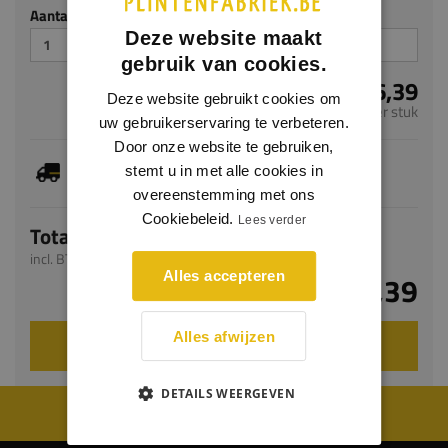
Aantal stuks
Deze website maakt
gebruik van cookies.
€ 6,39
Deze website gebruikt cookies om
per stuk
uw gebruikerservaring te verbeteren.
Door onze website te gebruiken,
Dit artikel is voorradig, de verwachte levertijd
stemt u in met alle cookies in
bedraagt 1-3 werkdagen
overeenstemming met ons
Cookiebeleid.
Lees verder
Totaal
incl. BTW
Alles accepteren
€ 6,39
Alles afwijzen
VOEG TOE AAN WINKELWAGEN
DETAILS WEERGEVEN
WIJ WORDEN BEOORDEELD MET EEN 8.8