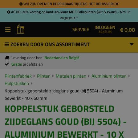
WIJ ZIJN OPEN EN BEREIKBAAR TIJDENS HET BOUWVERLOF
ACTIE: 20% korting op kant-en-klare MDF Folieplinten (wit & zwart) - t/m 31
augustus *
INLOGGEN
€ 0,00
SERVICE
ZAKELIJK
ZOEKEN DOOR ONS ASSORTIMENT
Levering door heel
Nederland en België
Gratis
proefstalen
Plintenfabriek
Plinten
Metalen plinten
Aluminium plinten
Hulpstukken
Koppelstuk geborsteld zijdeglans goud (bij 5504) - Aluminium
bewerkt - 10 x 60 mm
KOPPELSTUK GEBORSTELD
ZIJDEGLANS GOUD (BIJ 5504) -
ALUMINIUM BEWERKT - 10 X