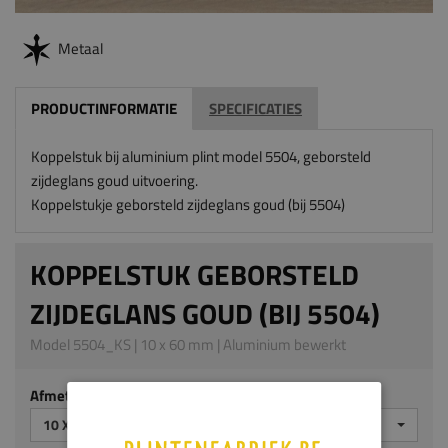
Metaal
PRODUCTINFORMATIE
SPECIFICATIES
Koppelstuk bij aluminium plint model 5504, geborsteld
zijdeglans goud uitvoering.
Koppelstukje geborsteld zijdeglans goud (bij 5504)
KOPPELSTUK GEBORSTELD
ZIJDEGLANS GOUD (BIJ 5504)
Model 5504_KS | 10 x 60 mm | Aluminium bewerkt
Afmeting
10 X 60 MM