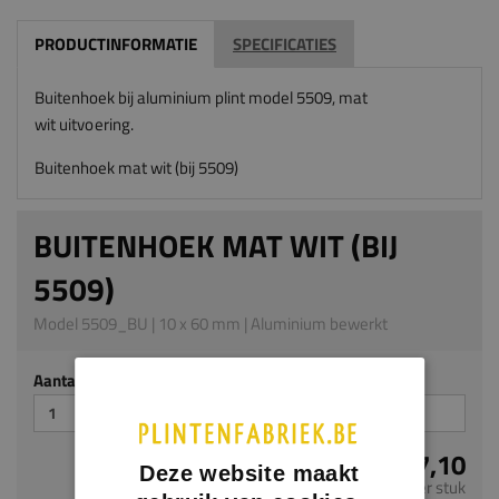
PRODUCTINFORMATIE
SPECIFICATIES
Buitenhoek bij aluminium plint model 5509, mat
wit
uitvoering.
Buitenhoek mat wit (bij 5509)
BUITENHOEK MAT WIT (BIJ
5509)
Model 5509_BU | 10 x 60 mm | Aluminium bewerkt
Aantal stuks
€ 7,10
Deze website maakt
per stuk