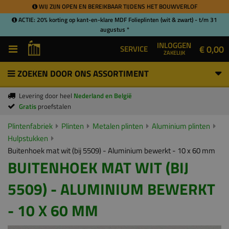
WIJ ZIJN OPEN EN BEREIKBAAR TIJDENS HET BOUWVERLOF
ACTIE: 20% korting op kant-en-klare MDF Folieplinten (wit & zwart) - t/m 31
augustus *
INLOGGEN
€ 0,00
SERVICE
ZAKELIJK
ZOEKEN DOOR ONS ASSORTIMENT
Levering door heel
Nederland en België
Gratis
proefstalen
Plintenfabriek
Plinten
Metalen plinten
Aluminium plinten
Hulpstukken
Buitenhoek mat wit (bij 5509) - Aluminium bewerkt - 10 x 60 mm
BUITENHOEK MAT WIT (BIJ
5509) - ALUMINIUM BEWERKT
- 10 X 60 MM