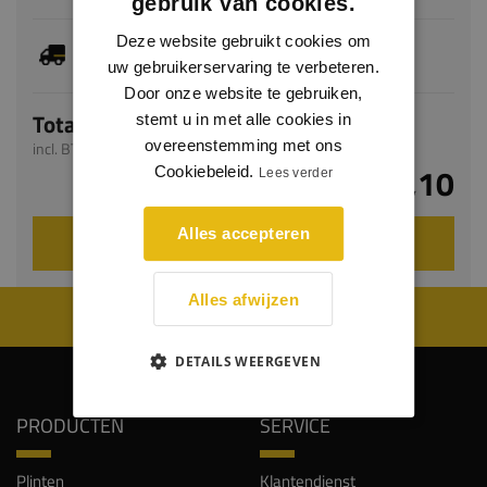
gebruik van cookies.
Deze website gebruikt cookies om
Dit artikel is voorradig, de verwachte levertijd
bedraagt 1-3 werkdagen
uw gebruikerservaring te verbeteren.
Door onze website te gebruiken,
Totaal
stemt u in met alle cookies in
overeenstemming met ons
incl. BTW
€ 7,10
Cookiebeleid.
Lees verder
Alles accepteren
VOEG TOE AAN WINKELWAGEN
Alles afwijzen
WIJ WORDEN BEOORDEELD MET EEN 8.8
DETAILS WEERGEVEN
PRODUCTEN
SERVICE
Plinten
Klantendienst