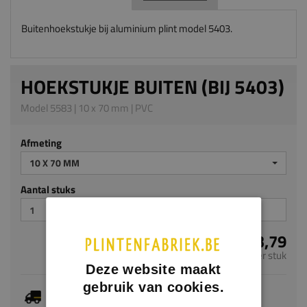
Buitenhoekstukje bij aluminium plint model 5403.
HOEKSTUKJE BUITEN (BIJ 5403)
Model 5583 | 10 x 70 mm | PVC
Afmeting
10 X 70 MM
Aantal stuks
€ 3,79
per stuk
Deze website maakt
gebruik van cookies.
Je hebt gekozen voor maatwerk, de verwachte
levertijd bedraagt 20-22 werkdagen