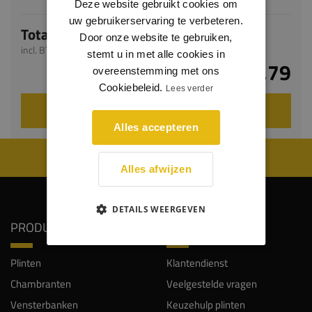
Deze website gebruikt cookies om
uw gebruikerservaring te verbeteren.
Totaal
Door onze website te gebruiken,
incl. BTW
stemt u in met alle cookies in
€ 3,79
overeenstemming met ons
Cookiebeleid.
Lees verder
VOEG TOE AAN WINKELWAGEN
Alles accepteren
WIJ WORDEN BEOORDEELD MET EEN 8.8
Alles afwijzen
DETAILS WEERGEVEN
PRODUCTEN
SERVICE
Plinten
Klantendienst
Chambranten
Veelgestelde vragen
Vensterbanken
Keuzehulp plinten