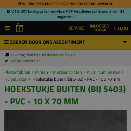
WIJ ZIJN OPEN EN BEREIKBAAR TIJDENS HET BOUWVERLOF
ACTIE: 20% korting op kant-en-klare MDF Folieplinten (wit & zwart) - t/m 31
augustus *
INLOGGEN
€ 0,00
SERVICE
ZAKELIJK
ZOEKEN DOOR ONS ASSORTIMENT
Levering door heel
Nederland en België
Gratis
proefstalen
Plintenfabriek
Plinten
Metalen plinten
Aluminium plinten
Hulpstukken
Hoekstukje buiten (bij 5403) - PVC - 10 x 70 mm
HOEKSTUKJE BUITEN (BIJ 5403)
- PVC - 10 X 70 MM