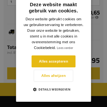
Deze website maakt
gebruik van cookies.
€ 50,65
per meter
Deze website gebruikt cookies om
uw gebruikerservaring te verbeteren.
Je hebt gekozen voor maatwerk, de verwachte
Door onze website te gebruiken,
levertijd bedraagt 14-16 werkdagen
stemt u in met alle cookies in
overeenstemming met ons
Totaal
Cookiebeleid.
Lees verder
incl. BTW
€ 151,95
Alles accepteren
VOEG TOE AAN WINKELWAGEN
Alles afwijzen
WIJ WORDEN BEOORDEELD MET EEN 8.8
DETAILS WEERGEVEN