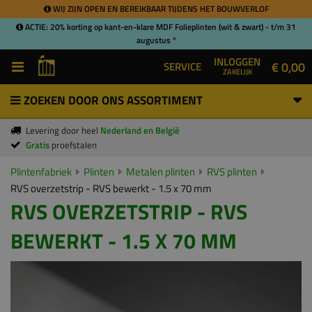
WIJ ZIJN OPEN EN BEREIKBAAR TIJDENS HET BOUWVERLOF
ACTIE: 20% korting op kant-en-klare MDF Folieplinten (wit & zwart) - t/m 31
augustus *
INLOGGEN
€ 0,00
SERVICE
ZAKELIJK
ZOEKEN DOOR ONS ASSORTIMENT
Levering door heel
Nederland en België
Gratis
proefstalen
Plintenfabriek
Plinten
Metalen plinten
RVS plinten
RVS overzetstrip - RVS bewerkt - 1.5 x 70 mm
RVS OVERZETSTRIP - RVS
BEWERKT - 1.5 X 70 MM