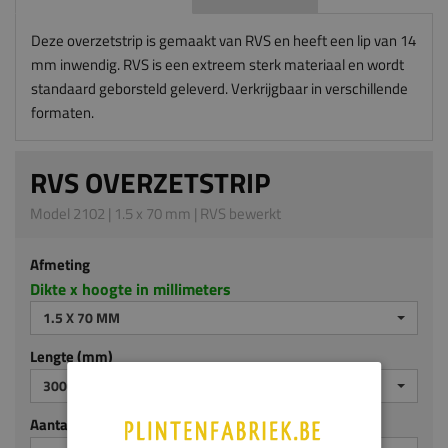
Deze overzetstrip is gemaakt van RVS en heeft een lip van 14
mm inwendig. RVS is een extreem sterk materiaal en wordt
standaard geborsteld geleverd. Verkrijgbaar in verschillende
formaten.
RVS OVERZETSTRIP
Model 2102 | 1.5 x 70 mm | RVS bewerkt
Afmeting
Dikte x hoogte in millimeters
1.5 X 70 MM
Lengte (mm)
3000
Aantal stuks